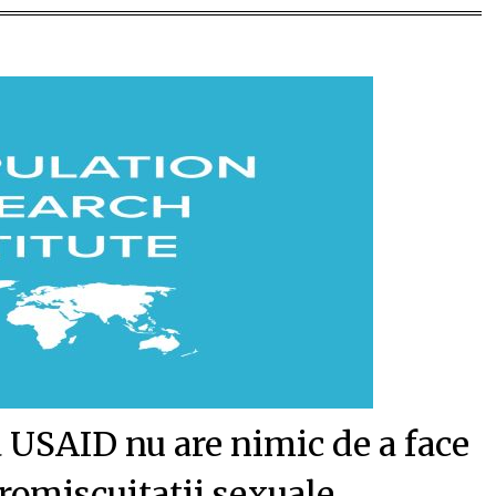
a USAID nu are nimic de a face
romiscuitatii sexuale