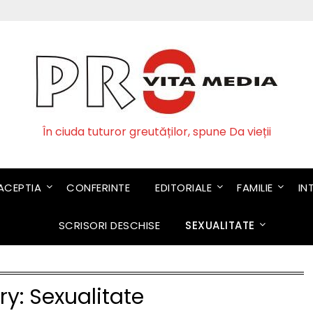
În ciuda tuturor greutăților, spune Da vieții
CEPTIA
CONFERINTE
EDITORIALE
FAMILIE
IN
SCRISORI DESCHISE
SEXUALITATE
ry:
Sexualitate