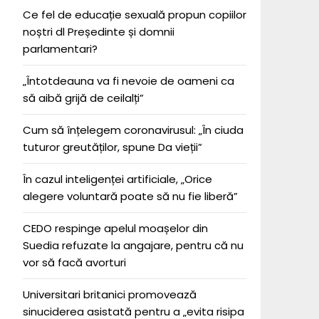
Ce fel de educație sexuală propun copiilor
noștri dl Președinte și domnii
parlamentari?
„Întotdeauna va fi nevoie de oameni ca
să aibă grijă de ceilalți”
Cum să înțelegem coronavirusul: „În ciuda
tuturor greutăților, spune Da vieții”
În cazul inteligenței artificiale, „Orice
alegere voluntară poate să nu fie liberă”
CEDO respinge apelul moașelor din
Suedia refuzate la angajare, pentru că nu
vor să facă avorturi
Universitari britanici promovează
sinuciderea asistată pentru a „evita risipa