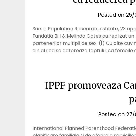
Posted on
25/
Sursa: Population Research Institute, 23 apr
Fundatia Bill & Melinda Gates au realizat u
partenerilor multipli de sex. (1) Cu alte cu
din africa se datoreaza faptului ca femeile 
IPPF promoveaza Car
p
Posted on
27/
International Planned Parenthood Federatio
planificare familiala si de oferire a servic