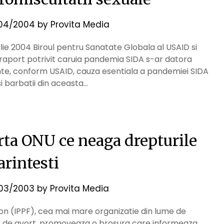
04/2004
by
Provita Media
ilie 2004 Biroul pentru Sanatate Globala al USAID si
n raport potrivit caruia pandemia SIDA s-ar datora
vinte, conform USAID, cauza esentiala a pandemiei SIDA
si barbatii din aceasta…
ta ONU ce neaga drepturile
arintesti
03/2003
by
Provita Media
n (IPPF), cea mai mare organizatie din lume de
iilor de avort, promoveaza o brosura care informeaza