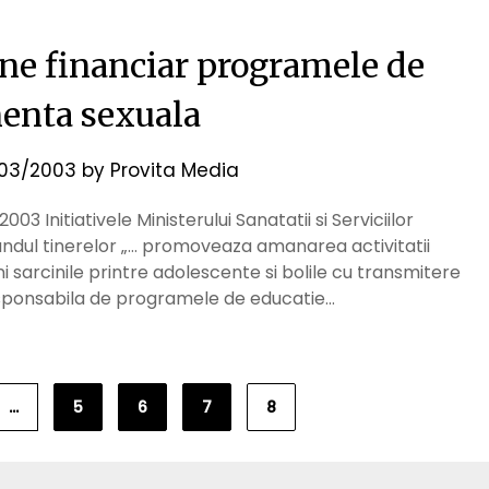
ne financiar programele de
nenta sexuala
03/2003
by
Provita Media
03 Initiativele Ministerului Sanatatii si Serviciilor
andul tinerelor „… promoveaza amanarea activitatii
 sarcinile printre adolescente si bolile cu transmitere
 responsabila de programele de educatie…
…
5
6
7
8