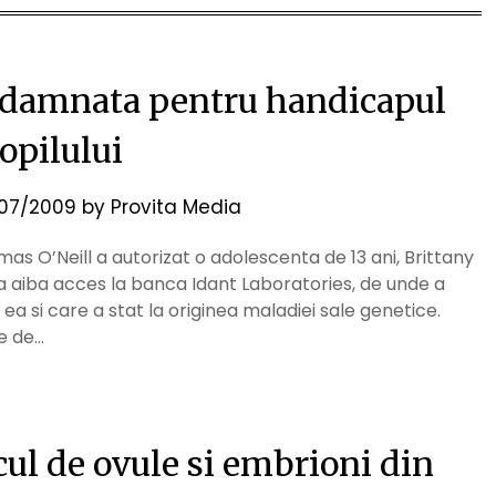
damnata pentru handicapul
opilului
07/2009
by
Provita Media
as O’Neill a autorizat o adolescenta de 13 ani, Brittany
 sa aiba acces la banca Idant Laboratories, de unde a
a si care a stat la originea maladiei sale genetice.
le de…
cul de ovule si embrioni din