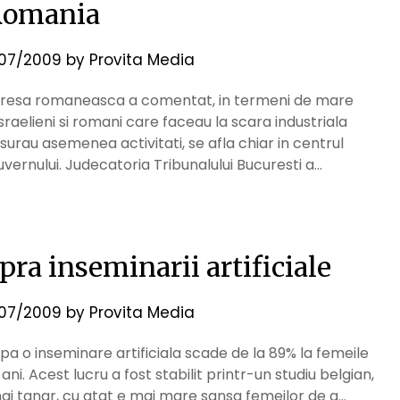
Romania
07/2009
by
Provita Media
a Presa romaneasca a comentat, in termeni de mare
raelieni si romani care faceau la scara industriala
surau asemenea activitati, se afla chiar in centrul
guvernului. Judecatoria Tribunalului Bucuresti a…
pra inseminarii artificiale
07/2009
by
Provita Media
pa o inseminare artificiala scade de la 89% la femeile
ni. Acest lucru a fost stabilit printr-un studiu belgian,
i tanar, cu atat e mai mare sansa femeilor de a…