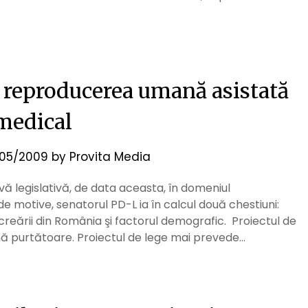
d reproducerea umană asistată
medical
05/2009
by
Provita Media
ivă legislativă, de data aceasta, în domeniul
e motive, senatorul PD-L ia în calcul două chestiuni:
ocreării din România şi factorul demografic. Proiectul de
ă purtătoare. Proiectul de lege mai prevede…