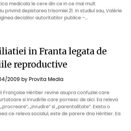
ica medicala le cere din ce in ce mai mult
 privind depistarea trisomiei 21. In studiul sau, Valérie
ginea deciziilor autoritatilor publice –…
iatiei in Franta legata de
ile reproductive
04/2009
by
Provita Media
l Françoise Héritier revine asupra confuziei care
tatoare si inrudirile care pornesc de aici. Ea releva
, „procreare”, „inrudire” si „parentalitate”. Exista o
eea ce releva socialul, este de parere dna Héritier. Ea