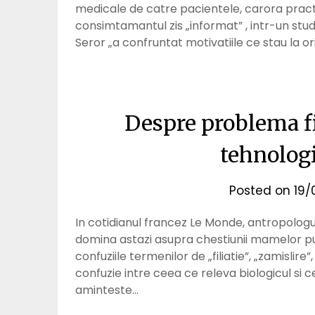
medicale de catre pacientele, carora pract
consimtamantul zis „informat” , intr-un studiu
Seror „a confruntat motivatiile ce stau la ori
Despre problema fil
tehnologi
Posted on
19/
In cotidianul francez Le Monde, antropologu
domina astazi asupra chestiunii mamelor pur
confuziile termenilor de „filiatie”, „zamislire”
confuzie intre ceea ce releva biologicul si c
aminteste…