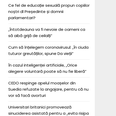
Ce fel de educație sexuală propun copiilor
noștri dl Președinte și domnii
parlamentari?
„Întotdeauna va fi nevoie de oameni ca
să aibă grijă de ceilalți”
Cum să înțelegem coronavirusul: „În ciuda
tuturor greutăților, spune Da vieții”
În cazul inteligenței artificiale, „Orice
alegere voluntară poate să nu fie liberă”
CEDO respinge apelul moașelor din
Suedia refuzate la angajare, pentru că nu
vor să facă avorturi
Universitari britanici promovează
sinuciderea asistată pentru a „evita risipa