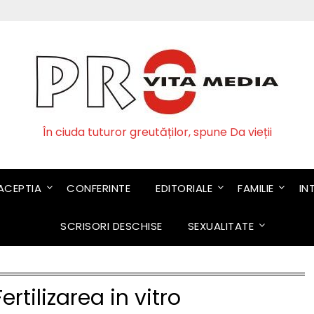
În ciuda tuturor greutăților, spune Da vieții
CEPTIA
CONFERINTE
EDITORIALE
FAMILIE
IN
SCRISORI DESCHISE
SEXUALITATE
Fertilizarea in vitro