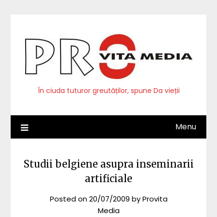
Skip
to
content
În ciuda tuturor greutăților, spune Da vieții
Menu
Studii belgiene asupra inseminarii
artificiale
Posted on
20/07/2009
by
Provita
Media