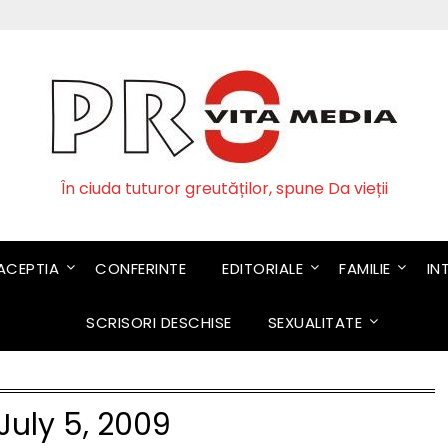
În ciuda tuturor greutăților, spune Da vieții
CEPTIA
CONFERINTE
EDITORIALE
FAMILIE
IN
SCRISORI DESCHISE
SEXUALITATE
July 5, 2009