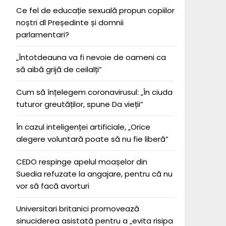
Ce fel de educație sexuală propun copiilor
noștri dl Președinte și domnii
parlamentari?
„Întotdeauna va fi nevoie de oameni ca
să aibă grijă de ceilalți”
Cum să înțelegem coronavirusul: „În ciuda
tuturor greutăților, spune Da vieții”
În cazul inteligenței artificiale, „Orice
alegere voluntară poate să nu fie liberă”
CEDO respinge apelul moașelor din
Suedia refuzate la angajare, pentru că nu
vor să facă avorturi
Universitari britanici promovează
sinuciderea asistată pentru a „evita risipa