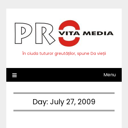
Skip
to
content
În ciuda tuturor greutăților, spune Da vieții
Menu
Day:
July 27, 2009