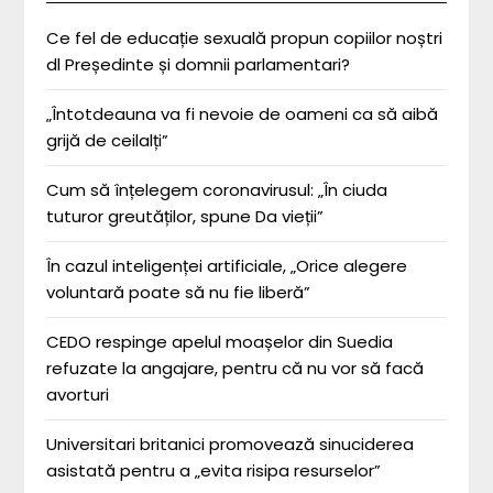
Ce fel de educație sexuală propun copiilor noștri
dl Președinte și domnii parlamentari?
„Întotdeauna va fi nevoie de oameni ca să aibă
grijă de ceilalți”
Cum să înțelegem coronavirusul: „În ciuda
tuturor greutăților, spune Da vieții”
În cazul inteligenței artificiale, „Orice alegere
voluntară poate să nu fie liberă”
CEDO respinge apelul moașelor din Suedia
refuzate la angajare, pentru că nu vor să facă
avorturi
Universitari britanici promovează sinuciderea
asistată pentru a „evita risipa resurselor”