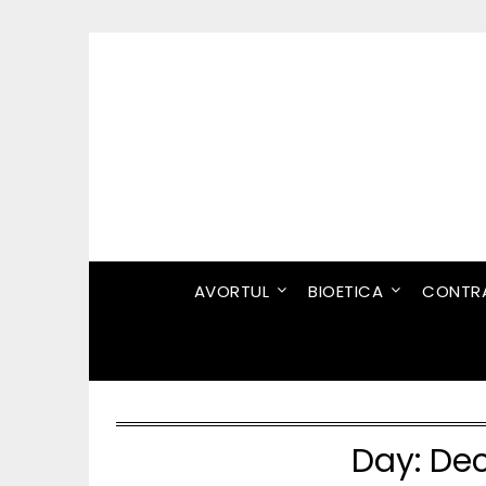
Skip
to
content
AVORTUL
BIOETICA
CONTRA
Day:
Dec