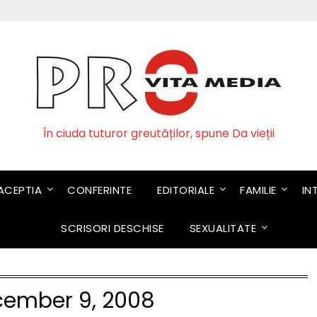
În ciuda tuturor greutăților, spune Da vieții
CEPTIA
CONFERINTE
EDITORIALE
FAMILIE
IN
SCRISORI DESCHISE
SEXUALITATE
ember 9, 2008