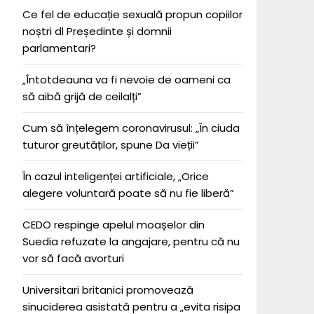
Ce fel de educație sexuală propun copiilor
noștri dl Președinte și domnii
parlamentari?
„Întotdeauna va fi nevoie de oameni ca
să aibă grijă de ceilalți”
Cum să înțelegem coronavirusul: „În ciuda
tuturor greutăților, spune Da vieții”
În cazul inteligenței artificiale, „Orice
alegere voluntară poate să nu fie liberă”
CEDO respinge apelul moașelor din
Suedia refuzate la angajare, pentru că nu
vor să facă avorturi
Universitari britanici promovează
sinuciderea asistată pentru a „evita risipa