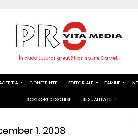
În ciuda tuturor greutăților, spune Da vieții
CEPTIA
CONFERINTE
EDITORIALE
FAMILIE
IN
SCRISORI DESCHISE
SEXUALITATE
cember 1, 2008