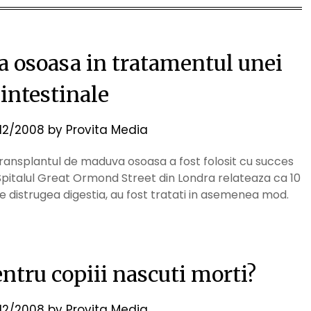
 osoasa in tratamentul unei
 intestinale
/12/2008
by
Provita Media
ransplantul de maduva osoasa a fost folosit cu succes
i. Spitalul Great Ormond Street din Londra relateaza ca 10
le distrugea digestia, au fost tratati in asemenea mod.
entru copiii nascuti morti?
/12/2008
by
Provita Media