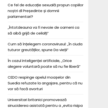
Ce fel de educație sexuală propun copiilor
noștri dl Președinte și domnii
parlamentari?
„Întotdeauna va fi nevoie de oameni ca
să aibă grijă de ceilalți”
Cum să înțelegem coronavirusul: „În ciuda
tuturor greutăților, spune Da vieții”
În cazul inteligenței artificiale, „Orice
alegere voluntară poate să nu fie liberă”
CEDO respinge apelul moașelor din
Suedia refuzate la angajare, pentru că nu
vor să facă avorturi
Universitari britanici promovează
sinuciderea asistată pentru a „evita risipa