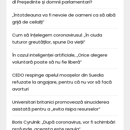
dl Președinte și domnii parlamentari?
„Întotdeauna va fi nevoie de oameni ca să aibă
grijă de ceilalți”
Cum să înțelegem coronavirusul: „În ciuda
tuturor greutăților, spune Da vieții”
În cazul inteligenței artificiale, „Orice alegere
voluntară poate să nu fie liberă”
CEDO respinge apelul moașelor din Suedia
refuzate la angajare, pentru că nu vor să facă
avorturi
Universitari britanici promovează sinuciderea
asistată pentru a „evita risipa resurselor”
Boris Cyrulnik: „După coronavirus, vor fi schimbări
profunde, aceasta este regula”