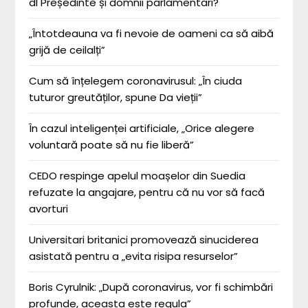
dl Președinte și domnii parlamentari?
„Întotdeauna va fi nevoie de oameni ca să aibă
grijă de ceilalți”
Cum să înțelegem coronavirusul: „În ciuda
tuturor greutăților, spune Da vieții”
În cazul inteligenței artificiale, „Orice alegere
voluntară poate să nu fie liberă”
CEDO respinge apelul moașelor din Suedia
refuzate la angajare, pentru că nu vor să facă
avorturi
Universitari britanici promovează sinuciderea
asistată pentru a „evita risipa resurselor”
Boris Cyrulnik: „După coronavirus, vor fi schimbări
profunde, aceasta este regula”