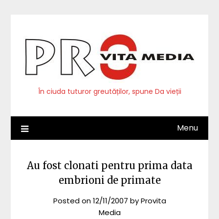
Skip
to
content
În ciuda tuturor greutăților, spune Da vieții
Menu
Au fost clonati pentru prima data
embrioni de primate
Posted on
12/11/2007
by
Provita
Media