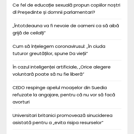
Ce fel de educație sexuală propun copiilor noștri
dl Președinte și domnii parlamentari?
„Întotdeauna va fi nevoie de oameni ca să aibă
grijă de ceilalți”
Cum să înțelegem coronavirusul: „În ciuda
tuturor greutăților, spune Da vieții”
În cazul inteligenței artificiale, „Orice alegere
voluntară poate să nu fie liberă”
CEDO respinge apelul moașelor din Suedia
refuzate la angajare, pentru că nu vor să facă
avorturi
Universitari britanici promovează sinuciderea
asistată pentru a „evita risipa resurselor”