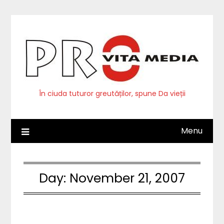
Skip
to
content
În ciuda tuturor greutăților, spune Da vieții
Menu
Day:
November 21, 2007