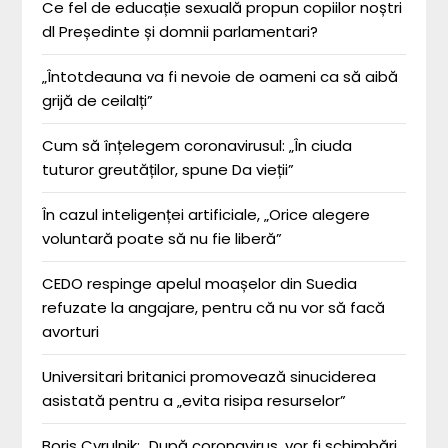
Ce fel de educație sexuală propun copiilor noștri
dl Președinte și domnii parlamentari?
„Întotdeauna va fi nevoie de oameni ca să aibă
grijă de ceilalți”
Cum să înțelegem coronavirusul: „În ciuda
tuturor greutăților, spune Da vieții”
În cazul inteligenței artificiale, „Orice alegere
voluntară poate să nu fie liberă”
CEDO respinge apelul moașelor din Suedia
refuzate la angajare, pentru că nu vor să facă
avorturi
Universitari britanici promovează sinuciderea
asistată pentru a „evita risipa resurselor”
Boris Cyrulnik: „După coronavirus, vor fi schimbări