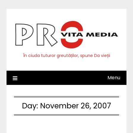
Skip
to
content
În ciuda tuturor greutăților, spune Da vieții
Menu
Day:
November 26, 2007