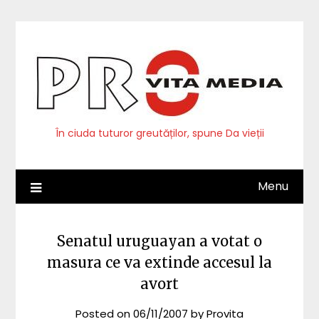
Skip
to
content
În ciuda tuturor greutăților, spune Da vieții
Menu
Senatul uruguayan a votat o
masura ce va extinde accesul la
avort
Posted on
06/11/2007
by
Provita