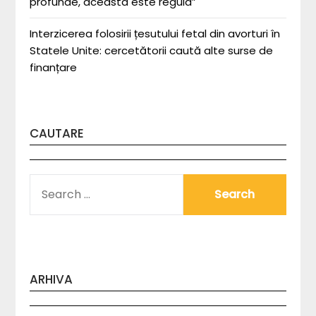
profunde, aceasta este regula”
Interzicerea folosirii țesutului fetal din avorturi în
Statele Unite: cercetătorii caută alte surse de
finanțare
CAUTARE
SEARCH
FOR:
ARHIVA