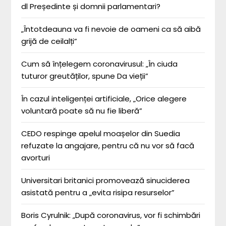
dl Președinte și domnii parlamentari?
„Întotdeauna va fi nevoie de oameni ca să aibă
grijă de ceilalți”
Cum să înțelegem coronavirusul: „În ciuda
tuturor greutăților, spune Da vieții”
În cazul inteligenței artificiale, „Orice alegere
voluntară poate să nu fie liberă”
CEDO respinge apelul moașelor din Suedia
refuzate la angajare, pentru că nu vor să facă
avorturi
Universitari britanici promovează sinuciderea
asistată pentru a „evita risipa resurselor”
Boris Cyrulnik: „După coronavirus, vor fi schimbări