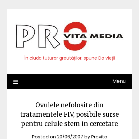
Skip
to
content
În ciuda tuturor greutăților, spune Da vieții
Menu
Ovulele nefolosite din
tratamentele FIV, posibile surse
pentru celule stem in cercetare
Posted on
20/06/2007
by
Provita