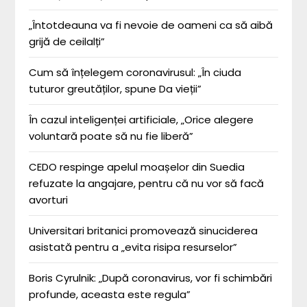
„Întotdeauna va fi nevoie de oameni ca să aibă
grijă de ceilalți”
Cum să înțelegem coronavirusul: „În ciuda
tuturor greutăților, spune Da vieții”
În cazul inteligenței artificiale, „Orice alegere
voluntară poate să nu fie liberă”
CEDO respinge apelul moașelor din Suedia
refuzate la angajare, pentru că nu vor să facă
avorturi
Universitari britanici promovează sinuciderea
asistată pentru a „evita risipa resurselor”
Boris Cyrulnik: „După coronavirus, vor fi schimbări
profunde, aceasta este regula”