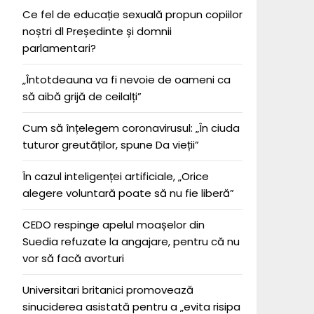
Ce fel de educație sexuală propun copiilor
noștri dl Președinte și domnii
parlamentari?
„Întotdeauna va fi nevoie de oameni ca
să aibă grijă de ceilalți”
Cum să înțelegem coronavirusul: „În ciuda
tuturor greutăților, spune Da vieții”
În cazul inteligenței artificiale, „Orice
alegere voluntară poate să nu fie liberă”
CEDO respinge apelul moașelor din
Suedia refuzate la angajare, pentru că nu
vor să facă avorturi
Universitari britanici promovează
sinuciderea asistată pentru a „evita risipa