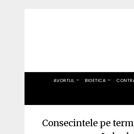
Skip
to
content
AVORTUL
BIOETICA
CONTRA
Consecintele pe term