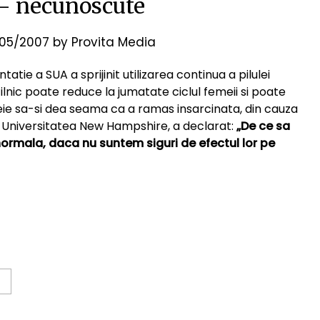
 – necunoscute
05/2007
by
Provita Media
ie a SUA a sprijinit utilizarea continua a pilulei
ilnic poate reduce la jumatate ciclul femeii si poate
emeie sa-si dea seama ca a ramas insarcinata, din cauza
la Universitatea New Hampshire, a declarat:
„De ce sa
mala, daca nu suntem siguri de efectul lor pe