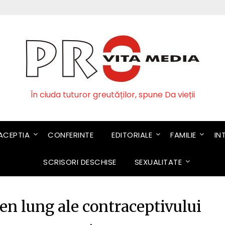
În ciuda tuturor greutăților, spune Da vieții
CEPTIA
CONFERINTE
EDITORIALE
FAMILIE
IN
SCRISORI DESCHISE
SEXUALITATE
en lung ale contraceptivului