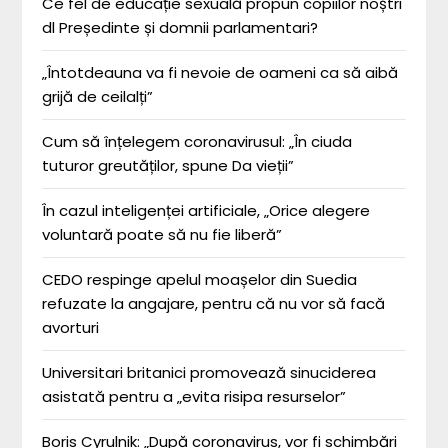
Ce fel de educație sexuală propun copiilor noștri
dl Președinte și domnii parlamentari?
„Întotdeauna va fi nevoie de oameni ca să aibă
grijă de ceilalți”
Cum să înțelegem coronavirusul: „În ciuda
tuturor greutăților, spune Da vieții”
În cazul inteligenței artificiale, „Orice alegere
voluntară poate să nu fie liberă”
CEDO respinge apelul moașelor din Suedia
refuzate la angajare, pentru că nu vor să facă
avorturi
Universitari britanici promovează sinuciderea
asistată pentru a „evita risipa resurselor”
Boris Cyrulnik: „După coronavirus, vor fi schimbări