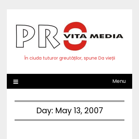
Skip
to
content
În ciuda tuturor greutăților, spune Da vieții
Menu
Day:
May 13, 2007