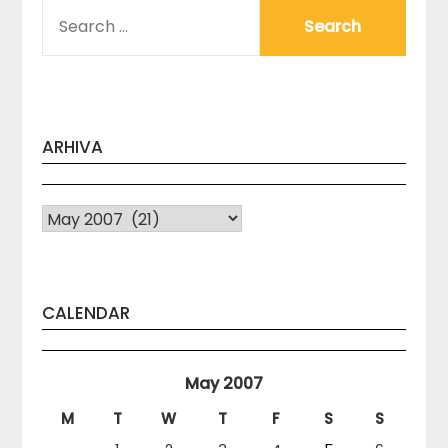
SEARCH
FOR:
ARHIVA
Arhiva
CALENDAR
May 2007
M
T
W
T
F
S
S