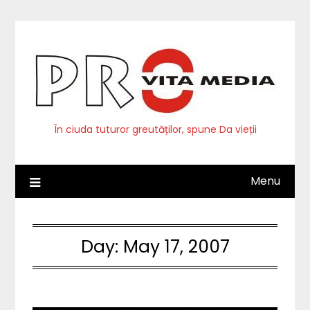
Skip
to
content
În ciuda tuturor greutăților, spune Da vieții
Menu
Day:
May 17, 2007