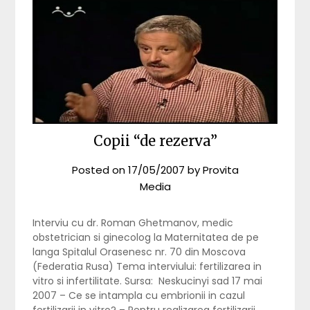
Copii “de rezerva”
Posted on
17/05/2007
by
Provita
Media
Interviu cu dr. Roman Ghetmanov, medic
obstetrician si ginecolog la Maternitatea de pe
langa Spitalul Orasenesc nr. 70 din Moscova
(Federatia Rusa) Tema interviului: fertilizarea in
vitro si infertilitate. Sursa: Neskucinyi sad 17 mai
2007 – Ce se intampla cu embrionii in cazul
fertilizarii in vitro? – Pentru realizarea fertilizarii