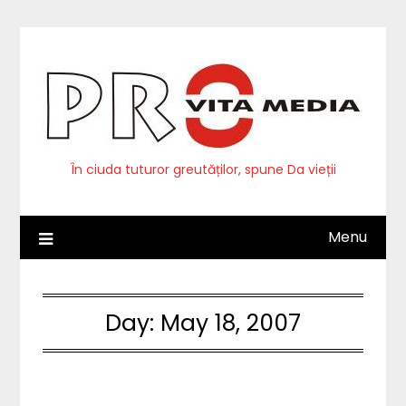
Skip
to
content
În ciuda tuturor greutăților, spune Da vieții
Menu
Day:
May 18, 2007