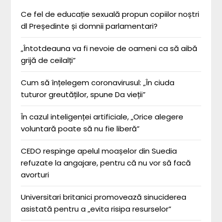
Ce fel de educație sexuală propun copiilor noștri
dl Președinte și domnii parlamentari?
„Întotdeauna va fi nevoie de oameni ca să aibă
grijă de ceilalți”
Cum să înțelegem coronavirusul: „În ciuda
tuturor greutăților, spune Da vieții”
În cazul inteligenței artificiale, „Orice alegere
voluntară poate să nu fie liberă”
CEDO respinge apelul moașelor din Suedia
refuzate la angajare, pentru că nu vor să facă
avorturi
Universitari britanici promovează sinuciderea
asistată pentru a „evita risipa resurselor”