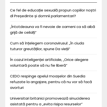
Ce fel de educație sexuală propun copiilor noștri
dl Președinte și domnii parlamentari?
„Întotdeauna va fi nevoie de oameni ca să aibă
grijă de ceilalți”
Cum să înțelegem coronavirusul: „În ciuda
tuturor greutăților, spune Da vieții”
În cazul inteligenței artificiale, „Orice alegere
voluntară poate să nu fie liberă”
CEDO respinge apelul moașelor din Suedia
refuzate la angajare, pentru că nu vor să facă
avorturi
Universitari britanici promovează sinuciderea
asistată pentru a „evita risipa resurselor”