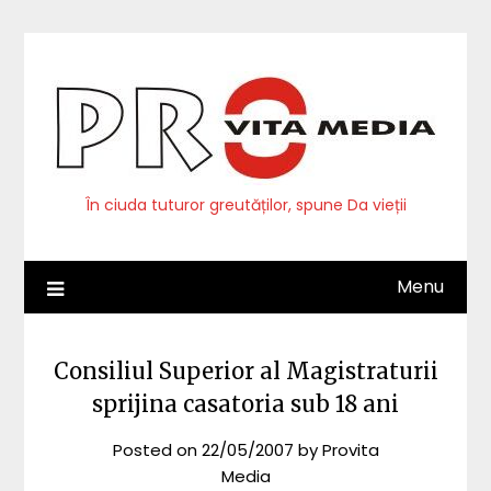
Skip
to
content
În ciuda tuturor greutăților, spune Da vieții
Menu
Consiliul Superior al Magistraturii
sprijina casatoria sub 18 ani
Posted on
22/05/2007
by
Provita
Media