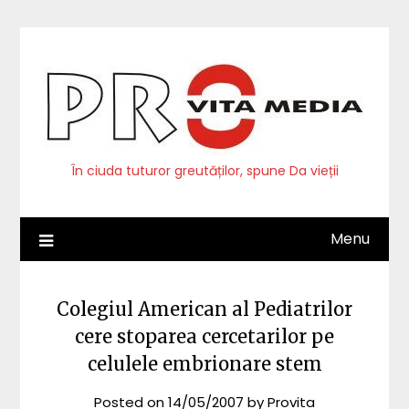
Skip
to
content
În ciuda tuturor greutăților, spune Da vieții
Menu
Colegiul American al Pediatrilor
cere stoparea cercetarilor pe
celulele embrionare stem
Posted on
14/05/2007
by
Provita