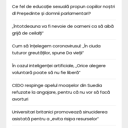
Ce fel de educație sexuală propun copiilor noștri
dl Președinte și domnii parlamentari?
„Întotdeauna va fi nevoie de oameni ca să aibă
grijă de ceilalți”
Cum să înțelegem coronavirusul: „În ciuda
tuturor greutăților, spune Da vieții”
În cazul inteligenței artificiale, „Orice alegere
voluntară poate să nu fie liberă”
CEDO respinge apelul moașelor din Suedia
refuzate la angajare, pentru că nu vor să facă
avorturi
Universitari britanici promovează sinuciderea
asistată pentru a „evita risipa resurselor”