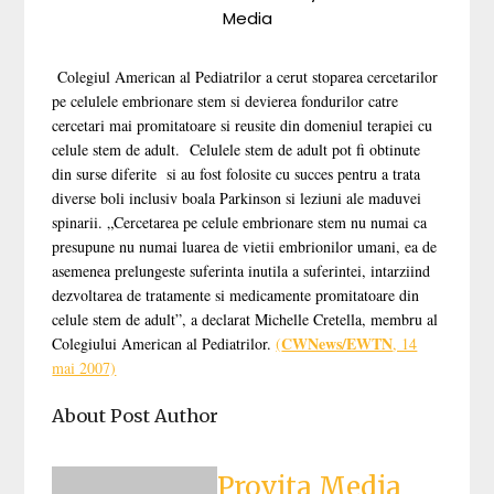
Media
Colegiul American al Pediatrilor a cerut stoparea cercetarilor
pe celulele embrionare stem si devierea fondurilor catre
cercetari mai promitatoare si reusite din domeniul terapiei cu
celule stem de adult. Celulele stem de adult pot fi obtinute
din surse diferite si au fost folosite cu succes pentru a trata
diverse boli inclusiv boala Parkinson si leziuni ale maduvei
spinarii. „Cercetarea pe celule embrionare stem nu numai ca
presupune nu numai luarea de vietii embrionilor umani, ea de
asemenea prelungeste suferinta inutila a suferintei, intarziind
dezvoltarea de tratamente si medicamente promitatoare din
celule stem de adult”, a declarat Michelle Cretella, membru al
CWNews/EWTN
Colegiului American al Pediatrilor.
(
, 14
mai 2007)
About Post Author
Provita Media