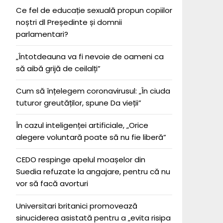
Ce fel de educație sexuală propun copiilor
noștri dl Președinte și domnii
parlamentari?
„Întotdeauna va fi nevoie de oameni ca
să aibă grijă de ceilalți”
Cum să înțelegem coronavirusul: „În ciuda
tuturor greutăților, spune Da vieții”
În cazul inteligenței artificiale, „Orice
alegere voluntară poate să nu fie liberă”
CEDO respinge apelul moașelor din
Suedia refuzate la angajare, pentru că nu
vor să facă avorturi
Universitari britanici promovează
sinuciderea asistată pentru a „evita risipa