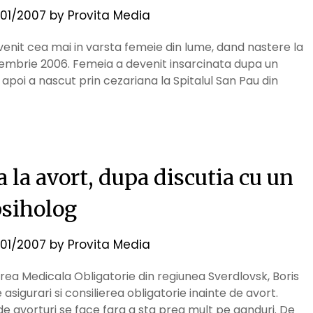
01/2007
by
Provita Media
enit cea mai in varsta femeie din lume, dand nastere la
ecembrie 2006. Femeia a devenit insarcinata dupa un
 apoi a nascut prin cezariana la Spitalul San Pau din
la avort, dupa discutia cu un
siholog
01/2007
by
Provita Media
rarea Medicala Obligatorie din regiunea Sverdlovsk, Boris
asigurari si consilierea obligatorie inainte de avort.
e avorturi se face fara a sta prea mult pe ganduri. De