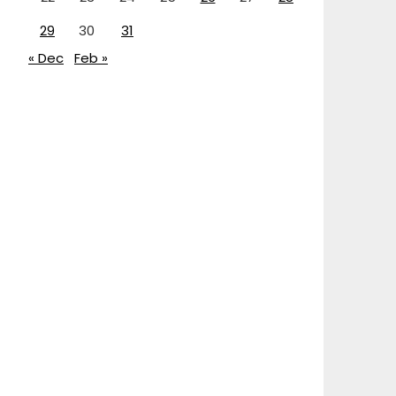
29
30
31
« Dec
Feb »