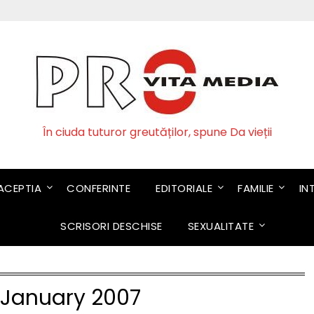
În ciuda tuturor greutăților, spune Da vieții
CEPTIA
CONFERINTE
EDITORIALE
FAMILIE
IN
SCRISORI DESCHISE
SEXUALITATE
January 2007