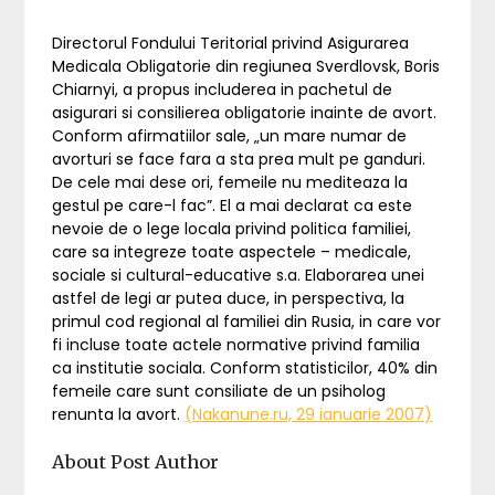
Directorul Fondului Teritorial privind Asigurarea
Medicala Obligatorie din regiunea Sverdlovsk, Boris
Chiarnyi, a propus includerea in pachetul de
asigurari si consilierea obligatorie inainte de avort.
Conform afirmatiilor sale, „un mare numar de
avorturi se face fara a sta prea mult pe ganduri.
De cele mai dese ori, femeile nu mediteaza la
gestul pe care-l fac”. El a mai declarat ca este
nevoie de o lege locala privind politica familiei,
care sa integreze toate aspectele – medicale,
sociale si cultural-educative s.a. Elaborarea unei
astfel de legi ar putea duce, in perspectiva, la
primul cod regional al familiei din Rusia, in care vor
fi incluse toate actele normative privind familia
ca institutie sociala. Conform statisticilor, 40% din
femeile care sunt consiliate de un psiholog
renunta la avort.
(Nakanune.ru, 29 ianuarie 2007)
About Post Author