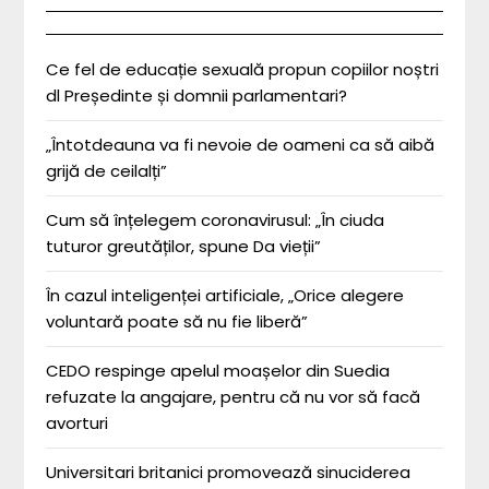
Ce fel de educație sexuală propun copiilor noștri
dl Președinte și domnii parlamentari?
„Întotdeauna va fi nevoie de oameni ca să aibă
grijă de ceilalți”
Cum să înțelegem coronavirusul: „În ciuda
tuturor greutăților, spune Da vieții”
În cazul inteligenței artificiale, „Orice alegere
voluntară poate să nu fie liberă”
CEDO respinge apelul moașelor din Suedia
refuzate la angajare, pentru că nu vor să facă
avorturi
Universitari britanici promovează sinuciderea