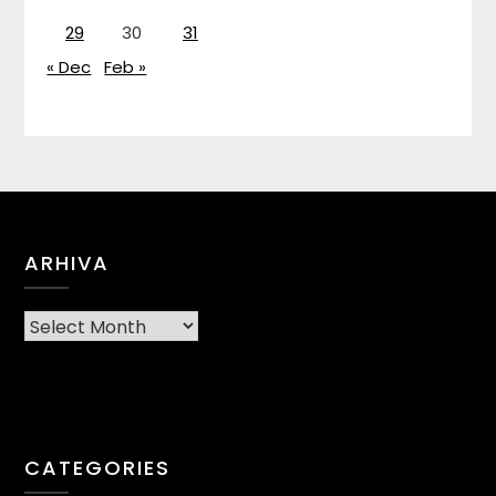
29
30
31
« Dec
Feb »
ARHIVA
Arhiva
CATEGORIES