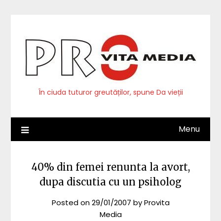
Skip
to
content
În ciuda tuturor greutăților, spune Da vieții
Menu
40% din femei renunta la avort,
dupa discutia cu un psiholog
Posted on
29/01/2007
by
Provita
Media