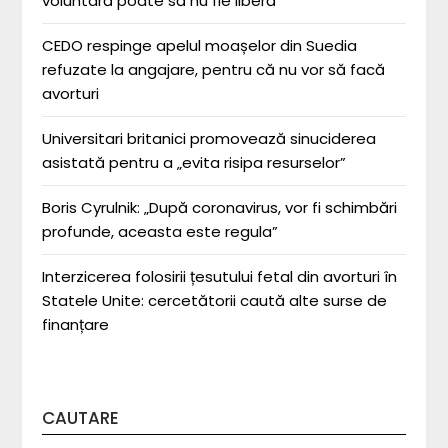
voluntară poate să nu fie liberă”
CEDO respinge apelul moașelor din Suedia
refuzate la angajare, pentru că nu vor să facă
avorturi
Universitari britanici promovează sinuciderea
asistată pentru a „evita risipa resurselor”
Boris Cyrulnik: „După coronavirus, vor fi schimbări
profunde, aceasta este regula”
Interzicerea folosirii țesutului fetal din avorturi în
Statele Unite: cercetătorii caută alte surse de
finanțare
CAUTARE