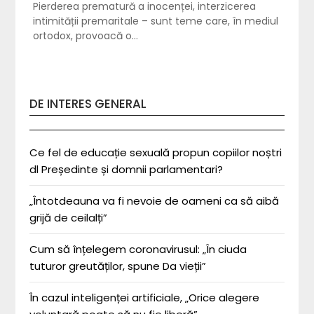
Pierderea prematură a inocenței, interzicerea
intimității premaritale – sunt teme care, în mediul
ortodox, provoacă o…
DE INTERES GENERAL
Ce fel de educație sexuală propun copiilor noștri
dl Președinte și domnii parlamentari?
„Întotdeauna va fi nevoie de oameni ca să aibă
grijă de ceilalți”
Cum să înțelegem coronavirusul: „În ciuda
tuturor greutăților, spune Da vieții”
În cazul inteligenței artificiale, „Orice alegere