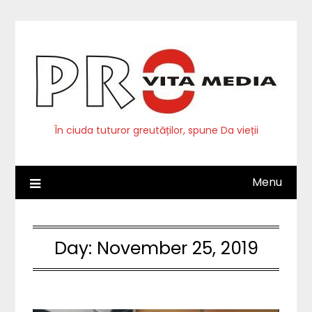
Skip
to
content
În ciuda tuturor greutăților, spune Da vieții
Menu
Day:
November 25, 2019