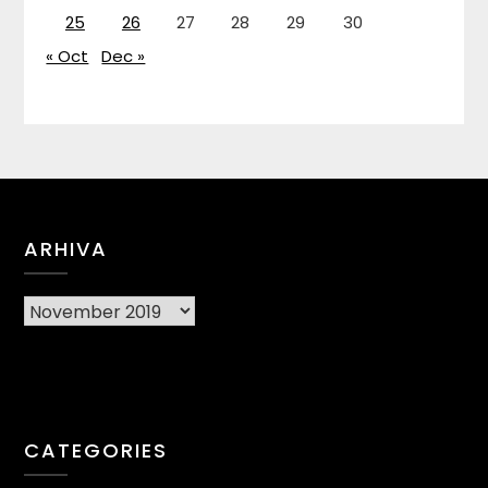
25
26
27
28
29
30
« Oct
Dec »
ARHIVA
Arhiva
CATEGORIES