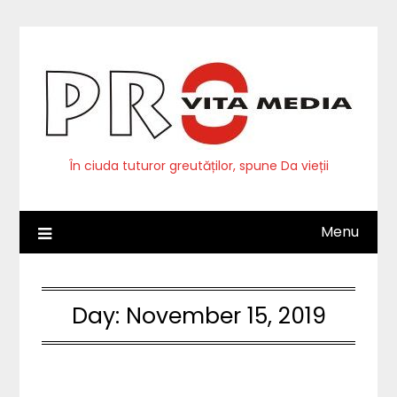
Skip
to
content
În ciuda tuturor greutăților, spune Da vieții
Menu
Day:
November 15, 2019