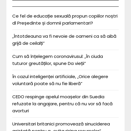
Ce fel de educație sexuală propun copiilor noștri
dl Președinte și domnii parlamentari?
„Întotdeauna va fi nevoie de oameni ca să aibă
grijă de ceilalți”
Cum să înțelegem coronavirusul: „În ciuda
tuturor greutăților, spune Da vieții”
În cazul inteligenței artificiale, „Orice alegere
voluntară poate să nu fie liberă”
CEDO respinge apelul moașelor din Suedia
refuzate la angajare, pentru că nu vor să facă
avorturi
Universitari britanici promovează sinuciderea
asistată pentru a „evita risipa resurselor”