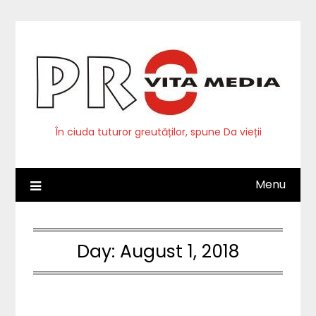
Skip
to
content
În ciuda tuturor greutăților, spune Da vieții
Menu
Day:
August 1, 2018