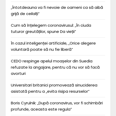
„Întotdeauna va fi nevoie de oameni ca să aibă
grijă de ceilalți”
Cum să înțelegem coronavirusul: „În ciuda
tuturor greutăților, spune Da vieții”
În cazul inteligenței artificiale, „Orice alegere
voluntară poate să nu fie liberă”
CEDO respinge apelul moașelor din Suedia
refuzate la angajare, pentru că nu vor să facă
avorturi
Universitari britanici promovează sinuciderea
asistată pentru a „evita risipa resurselor”
Boris Cyrulnik: „După coronavirus, vor fi schimbări
profunde, aceasta este regula”