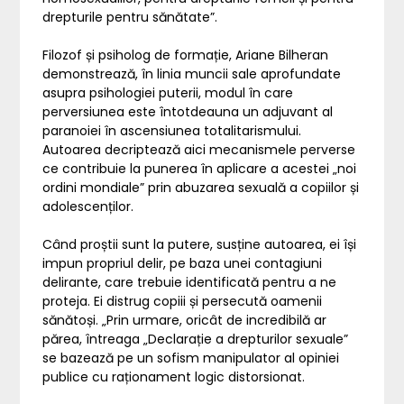
drepturile pentru sănătate”.
Filozof și psiholog de formație, Ariane Bilheran
demonstrează, în linia muncii sale aprofundate
asupra psihologiei puterii, modul în care
perversiunea este întotdeauna un adjuvant al
paranoiei în ascensiunea totalitarismului.
Autoarea decriptează aici mecanismele perverse
ce contribuie la punerea în aplicare a acestei „noi
ordini mondiale” prin abuzarea sexuală a copiilor și
adolescenților.
Când proștii sunt la putere, susține autoarea, ei își
impun propriul delir, pe baza unei contagiuni
delirante, care trebuie identificată pentru a ne
proteja. Ei distrug copiii și persecută oamenii
sănătoși. „Prin urmare, oricât de incredibilă ar
părea, întreaga „Declarație a drepturilor sexuale”
se bazează pe un sofism manipulator al opiniei
publice cu raționament logic distorsionat.