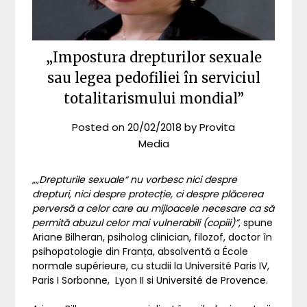
„Impostura drepturilor sexuale
sau legea pedofiliei în serviciul
totalitarismului mondial”
Posted on
20/02/2018
by
Provita
Media
„„Drepturile sexuale“ nu vorbesc nici despre
drepturi, nici despre protecție, ci despre plăcerea
perversă a celor care au mijloacele necesare ca să
permită abuzul celor mai vulnerabili (copiii)”
, spune
Ariane Bilheran, psiholog clinician, filozof, doctor în
psihopatologie din Franța, absolventă a École
normale supérieure, cu studii la Université Paris IV,
Paris I Sorbonne, Lyon II si Université de Provence.