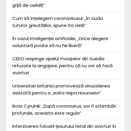
grijă de ceilalți”
Cum să înțelegem coronavirusul: „În ciuda
tuturor greutăților, spune Da vieții”
În cazul inteligenței artificiale, „Orice alegere
voluntară poate să nu fie liberă”
CEDO respinge apelul moașelor din Suedia
refuzate la angajare, pentru că nu vor să facă
avorturi
Universitari britanici promovează sinuciderea
asistată pentru a „evita risipa resurselor”
Boris Cyrulnik: „După coronavirus, vor fi schimbări
profunde, aceasta este regula”
Interzicerea folosirii țesutului fetal din avorturi în