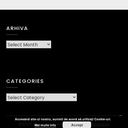
ARHIVA
Arhiva
CATEGORIES
CATEGORIES
Accesând site-ul nostru, sunteti de acord să utilizați Cookie-uri.
©2026
| Built using WordPress and
Responsive
Accept
Mai multe info