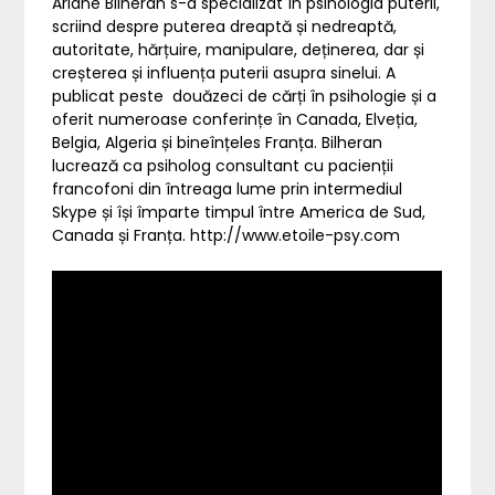
Ariane Bilheran s-a specializat în psihologia puterii,
scriind despre puterea dreaptă și nedreaptă,
autoritate, hărțuire, manipulare, deținerea, dar și
creșterea și influența puterii asupra sinelui. A
publicat peste douăzeci de cărți în psihologie și a
oferit numeroase conferințe în Canada, Elveția,
Belgia, Algeria și bineînțeles Franța. Bilheran
lucrează ca psiholog consultant cu pacienții
francofoni din întreaga lume prin intermediul
Skype și își împarte timpul între America de Sud,
Canada și Franța. http://www.etoile-psy.com