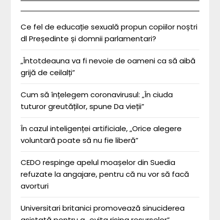
Ce fel de educație sexuală propun copiilor noștri
dl Președinte și domnii parlamentari?
„Întotdeauna va fi nevoie de oameni ca să aibă
grijă de ceilalți”
Cum să înțelegem coronavirusul: „În ciuda
tuturor greutăților, spune Da vieții”
În cazul inteligenței artificiale, „Orice alegere
voluntară poate să nu fie liberă”
CEDO respinge apelul moașelor din Suedia
refuzate la angajare, pentru că nu vor să facă
avorturi
Universitari britanici promovează sinuciderea
asistată pentru a „evita risipa resurselor”