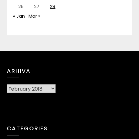
26
27
28
« Jan
Mar »
ARHIVA
Arhiva
CATEGORIES