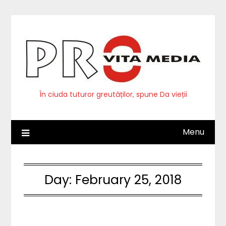
Skip
to
content
În ciuda tuturor greutăților, spune Da vieții
Menu
Day:
February 25, 2018