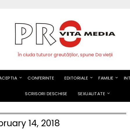
În ciuda tuturor greutăților, spune Da vieții
CEPTIA
CONFERINTE
EDITORIALE
FAMILIE
IN
SCRISORI DESCHISE
SEXUALITATE
bruary 14, 2018