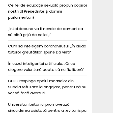
Ce fel de educație sexuală propun copiilor
noștri dl Președinte și domnii
parlamentari?
„Întotdeauna va fi nevoie de oameni ca
să aibă grijă de ceilalți”
Cum să înțelegem coronavirusul: „În ciuda
tuturor greutăților, spune Da vieții”
În cazul inteligenței artificiale, „Orice
alegere voluntară poate să nu fie liberă”
CEDO respinge apelul moașelor din
Suedia refuzate la angajare, pentru că nu
vor să facă avorturi
Universitari britanici promovează
sinuciderea asistată pentru a „evita risipa