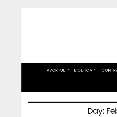
Skip
to
content
AVORTUL
BIOETICA
CONTRA
Day:
Fe