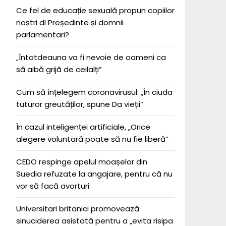
Ce fel de educație sexuală propun copiilor
noștri dl Președinte și domnii
parlamentari?
„Întotdeauna va fi nevoie de oameni ca
să aibă grijă de ceilalți”
Cum să înțelegem coronavirusul: „În ciuda
tuturor greutăților, spune Da vieții”
În cazul inteligenței artificiale, „Orice
alegere voluntară poate să nu fie liberă”
CEDO respinge apelul moașelor din
Suedia refuzate la angajare, pentru că nu
vor să facă avorturi
Universitari britanici promovează
sinuciderea asistată pentru a „evita risipa