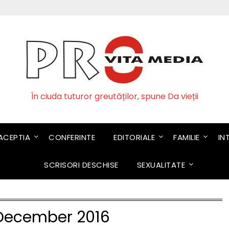
În ciuda tuturor greutăților, spune Da vieții
CEPTIA
CONFERINTE
EDITORIALE
FAMILIE
IN
SCRISORI DESCHISE
SEXUALITATE
December 2016