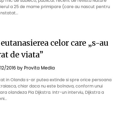
grup mic de subiecti, publicat recent de revista Nature
eierul a 25 de mame primipare (care au nascut pentru
constatat…
 eutanasierea celor care „s-au
at de viata”
/12/2016
by
Provita Media
stat in Olanda s-ar putea extinde si spre orice persoana
traiasca, chiar daca nu este bolnava, conform unui
 olandeza Pia Dijkstra. Intr-un interviu, Dijkstra a
eni…