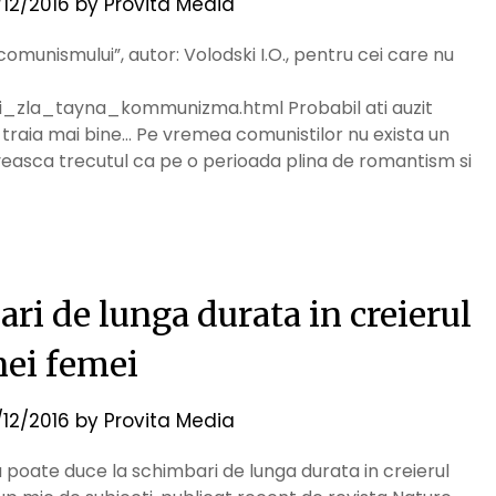
/12/2016
by
Provita Media
comunismului”, autor: Volodski I.O., pentru cei care nu
oki_zla_tayna_kommunizma.html Probabil ati auzit
 traia mai bine… Pe vremea comunistilor nu exista un
veasca trecutul ca pe o perioada plina de romantism si
ri de lunga durata in creierul
nei femei
/12/2016
by
Provita Media
poate duce la schimbari de lunga durata in creierul