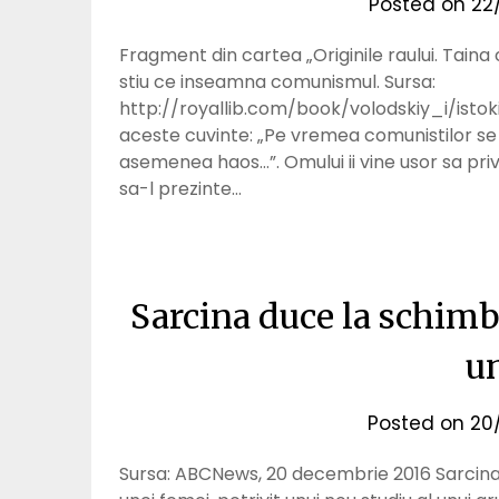
Posted on
22
Fragment din cartea „Originile raului. Taina 
stiu ce inseamna comunismul. Sursa:
http://royallib.com/book/volodskiy_i/ist
aceste cuvinte: „Pe vremea comunistilor se
asemenea haos…”. Omului ii vine usor sa pri
sa-l prezinte…
Sarcina duce la schimba
u
Posted on
20
Sursa: ABCNews, 20 decembrie 2016 Sarcina 