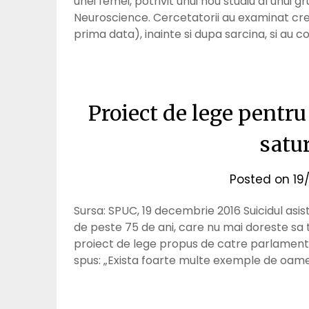
unei femei, potrivit unui nou studiu al unui 
Neuroscience. Cercetatorii au examinat cr
prima data), inainte si dupa sarcina, si au 
Proiect de lege pentru
satur
Posted on
19
Sursa: SPUC, 19 decembrie 2016 Suicidul asi
de peste 75 de ani, care nu mai doreste sa 
proiect de lege propus de catre parlamentara
spus: „Exista foarte multe exemple de oam