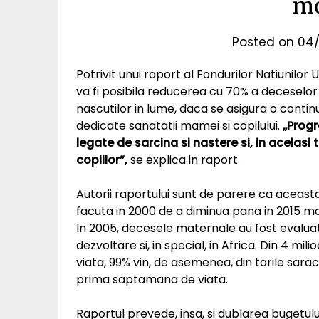
mo
Posted on
04/
Potrivit unui raport al Fondurilor Natiunilor
va fi posibila reducerea cu 70% a deceselo
nascutilor in lume, daca se asigura o continui
dedicate sanatatii mamei si copilului.
„Progr
legate de sarcina si nastere si, in acelas
copiilor”,
se explica in raport.
Autorii raportului sunt de parere ca aceas
facuta in 2000 de a diminua pana in 2015 mo
In 2005, decesele maternale au fost evaluate 
dezvoltare si, in special, in Africa. Din 4 mi
viata, 99% vin, de asemenea, din tarile sarac
prima saptamana de viata.
Raportul prevede, insa, si dublarea bugetul