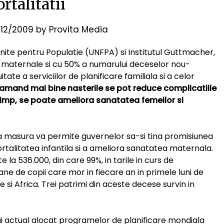
rtalitatii
12/2009
by
Provita Media
 Unite pentru Populatie (UNFPA) si Institutul Guttmacher,
r maternale si cu 50% a numarului deceselor nou-
tate a serviciilor de planificare familiala si a celor
amand mai bine nasterile se pot reduce complicatiile
i timp, se poate ameliora sanatatea femeilor si
ta masura va permite guvernelor sa-si tina promisiunea
rtalitatea infantila si a ameliora sanatatea maternala.
la 536.000, din care 99%, in tarile in curs de
lioane de copii care mor in fiecare an in primele luni de
e si Africa. Trei patrimi din aceste decese survin in
ui actual alocat programelor de planificare mondiala