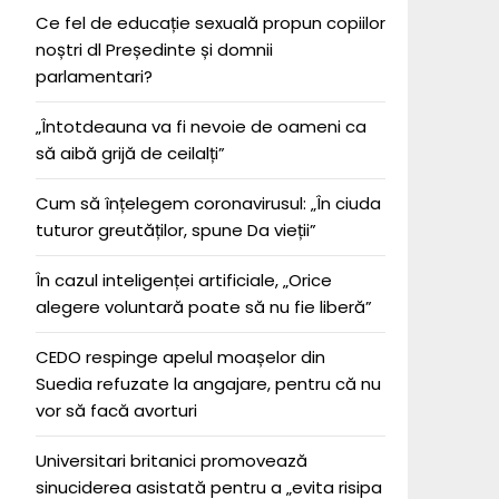
Ce fel de educație sexuală propun copiilor
noștri dl Președinte și domnii
parlamentari?
„Întotdeauna va fi nevoie de oameni ca
să aibă grijă de ceilalți”
Cum să înțelegem coronavirusul: „În ciuda
tuturor greutăților, spune Da vieții”
În cazul inteligenței artificiale, „Orice
alegere voluntară poate să nu fie liberă”
CEDO respinge apelul moașelor din
Suedia refuzate la angajare, pentru că nu
vor să facă avorturi
Universitari britanici promovează
sinuciderea asistată pentru a „evita risipa