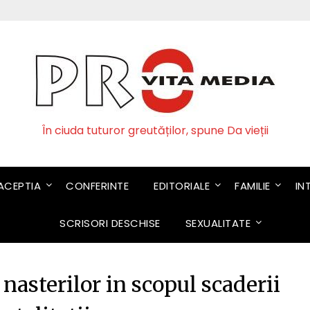
În ciuda tuturor greutăților, spune Da vieții
CEPTIA
CONFERINTE
EDITORIALE
FAMILIE
IN
SCRISORI DESCHISE
SEXUALITATE
asterilor in scopul scaderii