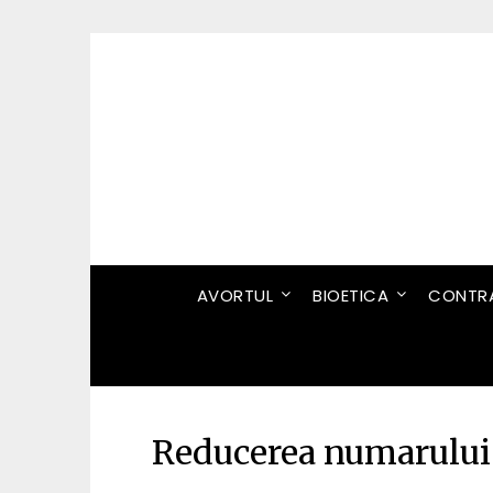
Skip
to
content
AVORTUL
BIOETICA
CONTRA
Reducerea numarului n