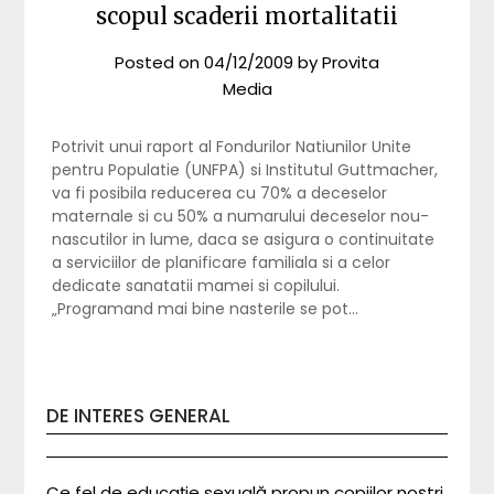
scopul scaderii mortalitatii
Posted on
04/12/2009
by
Provita
Media
Potrivit unui raport al Fondurilor Natiunilor Unite
pentru Populatie (UNFPA) si Institutul Guttmacher,
va fi posibila reducerea cu 70% a deceselor
maternale si cu 50% a numarului deceselor nou-
nascutilor in lume, daca se asigura o continuitate
a serviciilor de planificare familiala si a celor
dedicate sanatatii mamei si copilului.
„Programand mai bine nasterile se pot…
DE INTERES GENERAL
Ce fel de educație sexuală propun copiilor noștri