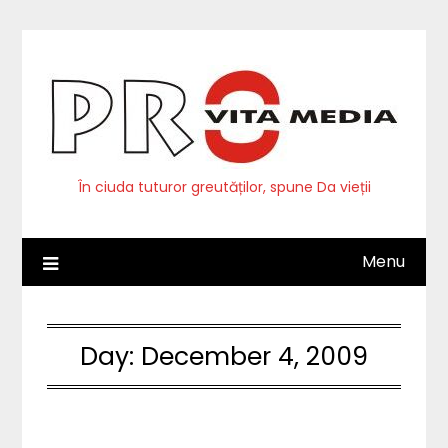
Skip
to
content
În ciuda tuturor greutăților, spune Da vieții
Menu
Day:
December 4, 2009