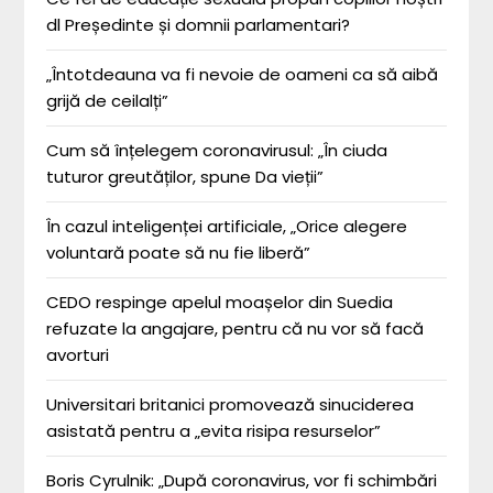
dl Președinte și domnii parlamentari?
„Întotdeauna va fi nevoie de oameni ca să aibă
grijă de ceilalți”
Cum să înțelegem coronavirusul: „În ciuda
tuturor greutăților, spune Da vieții”
În cazul inteligenței artificiale, „Orice alegere
voluntară poate să nu fie liberă”
CEDO respinge apelul moașelor din Suedia
refuzate la angajare, pentru că nu vor să facă
avorturi
Universitari britanici promovează sinuciderea
asistată pentru a „evita risipa resurselor”
Boris Cyrulnik: „După coronavirus, vor fi schimbări