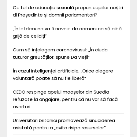
Ce fel de educație sexuală propun copiilor noștri
dl Președinte și domnii parlamentari?
„Întotdeauna va fi nevoie de oameni ca să aibă
grijă de ceilalți”
Cum să înțelegem coronavirusul: „În ciuda
tuturor greutăților, spune Da vieții”
În cazul inteligenței artificiale, „Orice alegere
voluntară poate să nu fie liberă”
CEDO respinge apelul moașelor din Suedia
refuzate la angajare, pentru că nu vor să facă
avorturi
Universitari britanici promovează sinuciderea
asistată pentru a „evita risipa resurselor”