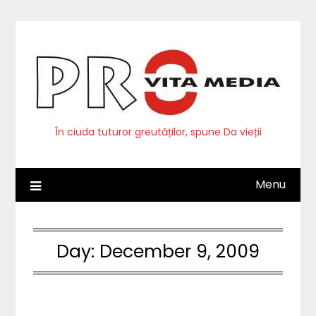
Skip
to
content
În ciuda tuturor greutăților, spune Da vieții
Menu
Day:
December 9, 2009