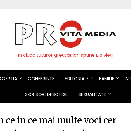
În ciuda tuturor greutăților, spune Da vieții
CEPTIA
CONFERINTE
EDITORIALE
FAMILIE
IN
SCRISORI DESCHISE
SEXUALITATE
n ce in ce mai multe voci cer