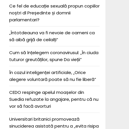
Ce fel de educație sexuală propun copiilor
noștri dl Președinte și domnii
parlamentari?
„Întotdeauna va fi nevoie de oameni ca
să aibă grijă de ceilalți”
Cum să înțelegem coronavirusul: „În ciuda
tuturor greutăților, spune Da vieții”
În cazul inteligenței artificiale, „Orice
alegere voluntară poate să nu fie liberă”
CEDO respinge apelul moașelor din
Suedia refuzate la angajare, pentru că nu
vor să facă avorturi
Universitari britanici promovează
sinuciderea asistată pentru a „evita risipa