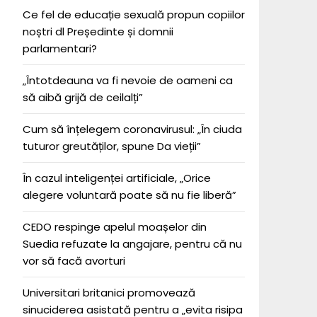
Ce fel de educație sexuală propun copiilor
noștri dl Președinte și domnii
parlamentari?
„Întotdeauna va fi nevoie de oameni ca
să aibă grijă de ceilalți”
Cum să înțelegem coronavirusul: „În ciuda
tuturor greutăților, spune Da vieții”
În cazul inteligenței artificiale, „Orice
alegere voluntară poate să nu fie liberă”
CEDO respinge apelul moașelor din
Suedia refuzate la angajare, pentru că nu
vor să facă avorturi
Universitari britanici promovează
sinuciderea asistată pentru a „evita risipa