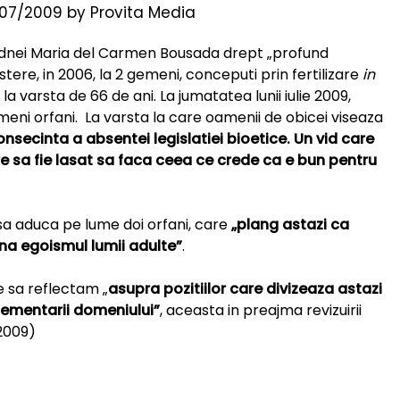
07/2009
by
Provita Media
ia dnei Maria del Carmen Bousada drept „profund
tere, in 2006, la 2 gemeni, conceputi prin fertilizare
in
a varsta de 66 de ani. La jumatatea lunii iulie 2009,
meni orfani. La varsta la care oamenii de obicei viseaza
onsecinta a absentei legislatiei bioetice. Un vid care
are sa fie lasat sa faca ceea ce crede ca e bun pentru
a aduca pe lume doi orfani, care
„plang astazi ca
ina egoismul lumii adulte”
.
e sa reflectam „
asupra pozitiilor care divizeaza astazi
eglementarii domeniului”
, aceasta in preajma revizuirii
 2009)