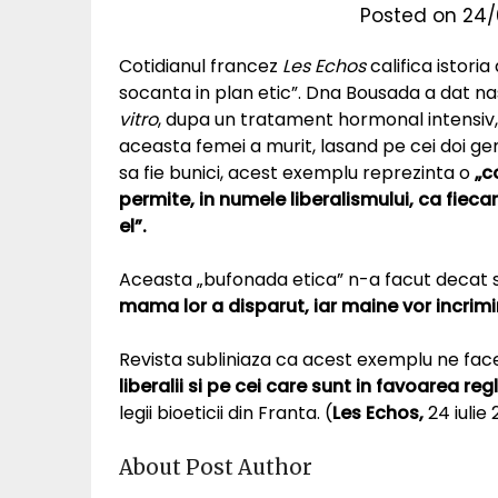
Posted on
24/
Cotidianul francez
Les Echos
califica istor
socanta in plan etic”. Dna Bousada a dat nas
vitro
, dupa un tratament hormonal intensiv, l
aceasta femei a murit, lasand pe cei doi ge
sa fie bunici, acest exemplu reprezinta o
„c
permite, in numele liberalismului, ca fiec
el”.
Aceasta „bufonada etica” n-a facut decat s
mama lor a disparut, iar maine vor incrim
Revista subliniaza ca acest exemplu ne fac
liberalii si pe cei care sunt in favoarea r
legii bioeticii din Franta. (
Les Echos,
24 iulie
About Post Author