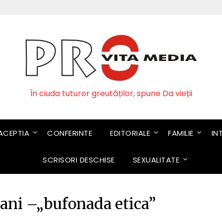
În ciuda tuturor greutăților, spune Da vieții
CEPTIA
CONFERINTE
EDITORIALE
FAMILIE
IN
SCRISORI DESCHISE
SEXUALITATE
ani –„bufonada etica”