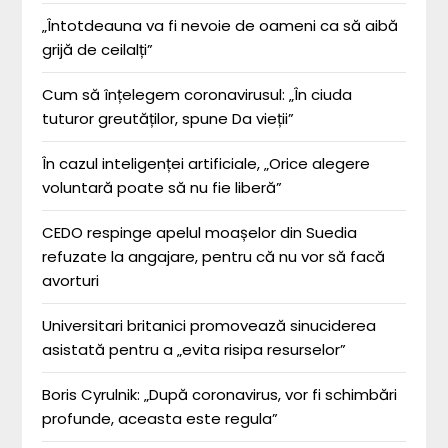
„Întotdeauna va fi nevoie de oameni ca să aibă
grijă de ceilalți”
Cum să înțelegem coronavirusul: „În ciuda
tuturor greutăților, spune Da vieții”
În cazul inteligenței artificiale, „Orice alegere
voluntară poate să nu fie liberă”
CEDO respinge apelul moașelor din Suedia
refuzate la angajare, pentru că nu vor să facă
avorturi
Universitari britanici promovează sinuciderea
asistată pentru a „evita risipa resurselor”
Boris Cyrulnik: „După coronavirus, vor fi schimbări
profunde, aceasta este regula”