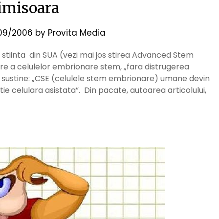
imisoara
09/2006
by
Provita Media
 stiinta din SUA (vezi mai jos stirea Advanced Stem
e a celulelor embrionare stem, „fara distrugerea
l” sustine: „CSE (celulele stem embrionare) umane devin
ie celulara asistata”. Din pacate, autoarea articolului,