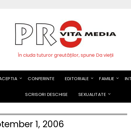
În ciuda tuturor greutăților, spune Da vieții
CEPTIA
CONFERINTE
EDITORIALE
FAMILIE
IN
SCRISORI DESCHISE
SEXUALITATE
tember 1, 2006