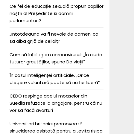
Ce fel de educație sexuală propun copiilor
noștri dl Președinte și domnii
parlamentari?
„Întotdeauna va fi nevoie de oameni ca
să aibă grijă de ceilalți”
Cum să înțelegem coronavirusul: „În ciuda
tuturor greutăților, spune Da vieții”
În cazul inteligenței artificiale, „Orice
alegere voluntară poate să nu fie liberă”
CEDO respinge apelul moașelor din
Suedia refuzate la angajare, pentru că nu
vor să facă avorturi
Universitari britanici promovează
sinuciderea asistată pentru a „evita risipa