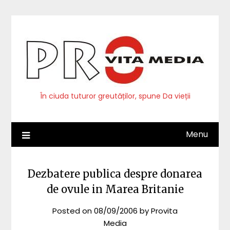
Skip
to
content
În ciuda tuturor greutăților, spune Da vieții
Menu
Dezbatere publica despre donarea
de ovule in Marea Britanie
Posted on
08/09/2006
by
Provita
Media