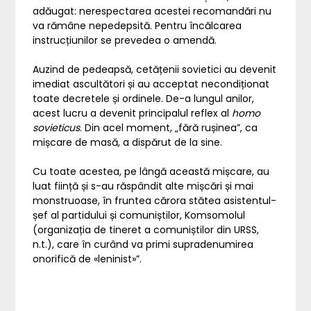
adăugat: nerespectarea acestei recomandări nu
va rămâne nepedepsită. Pentru încălcarea
instrucțiunilor se prevedea o amendă.
Auzind de pedeapsă, cetățenii sovietici au devenit
imediat ascultători și au acceptat necondiționat
toate decretele și ordinele. De-a lungul anilor,
acest lucru a devenit principalul reflex al
homo
sovieticus
. Din acel moment, „fără rușinea”, ca
mișcare de masă, a dispărut de la sine.
Cu toate acestea, pe lângă această mișcare, au
luat ființă și s-au răspândit alte mișcări și mai
monstruoase, în fruntea cărora stătea asistentul-
șef al partidului și comuniștilor, Komsomolul
(organizația de tineret a comuniștilor din URSS,
n.t.), care în curând va primi supradenumirea
onorifică de «leninist»”.