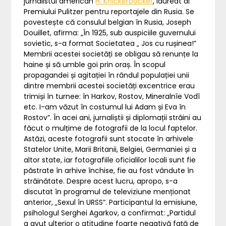
jurnalistul american
H. Knickerbocker
, laureat al
Premiului Pulitzer pentru reportajele din Rusia. Se
povestește că consulul belgian în Rusia, Joseph
Douillet, afirma: „În 1925, sub auspiciile guvernului
sovietic, s-a format Societatea „ Jos cu rușinea!”
Membrii acestei societăți se obligau să renunțe la
haine și să umble goi prin oraș. În scopul
propagandei și agitației în rândul populației unii
dintre membrii acestei societăți excentrice erau
trimiși în turnee: în Harkov, Rostov, Mineralnîe Vodî
etc. I-am văzut în costumul lui Adam și Eva în
Rostov”. În acei ani, jurnaliștii și diplomații străini au
făcut o mulțime de fotografii de la locul faptelor.
Astăzi, aceste fotografii sunt stocate în arhivele
Statelor Unite, Marii Britanii, Belgiei, Germaniei și a
altor state, iar fotografiile oficialilor locali sunt fie
păstrate în arhive închise, fie au fost vândute în
străinătate. Despre acest lucru, apropo, s-a
discutat în programul de televiziune menționat
anterior, „Sexul în URSS”. Participantul la emisiune,
psihologul Serghei Agarkov, a confirmat: „Partidul
a avut ulterior o atitudine foarte negativă față de