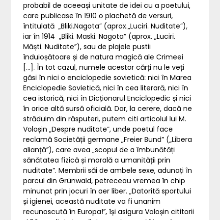
probabil de aceeași unitate de idei cu a poetului,
care publicase în 1910 o plachetă de versuri,
întitulată „Bliki.Nagota” (aprox.„Luciri. Nuditate”),
iar în 1914 „Bliki. Maski. Nagota” (aprox. „Luciri.
Măști. Nuditate”), sau de plajele pustii
înduioșătoare și de natura magică ale Crimeei
[…]. În tot cazul, numele acestor cărți nu le veți
găsi în nici o enciclopedie sovietică: nici în Marea
Enciclopedie Sovietică, nici în cea literară, nici în
cea istorică, nici în Dicționarul Enciclopedic și nici
în orice altă sursă oficială. Dar, la cerere, dacă ne
străduim din răsputeri, putem citi articolul lui M.
Voloșin „Despre nuditate”, unde poetul face
reclamă Societății germane „Freier Bund” („Libera
alianță”), care avea „scopul de a îmbunătăți
sănătatea fizică și morală a umanității prin
nuditate”. Membrii săi de ambele sexe, adunați în
parcul din Grünwald, petreceau vremea în chip
minunat prin jocuri în aer liber. „Datorită sportului
și igienei, această nuditate va fi unanim
recunoscută în Europa!”, își asigura Voloșin cititorii