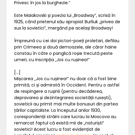
Privesc în jos la burghezie.”
Este Maiakovski și poezia lui „Broadway”, scrisă în
1925, când prietenul său apropiat Burliuk „privea de
sus la sovietici”, mergând pe același Broadway!
Împreună cu cei doi pictori-poeți proletari, defilau
prin Crimeea și două demoazele, ale căror haine
constau în câte o panglică roșie trecută peste
umeri, cu inscripția „Jos cu rușinea!”
[…]
Mișcarea „Jos cu rușinea!” nu doar că a fost bine
primită, ci și admirată în Occident. Pentru o astfel
de respingere a rușinii (pentru decăderea,
depravarea și dezintegrarea societății rusești),
sovieticii au primit mai multe bonusuri din partea
țărilor capitaliste. La începutul anilor 1930,
corespondenții străini care lucrau la Moscova au
remarcat faptul că există mii de „naturiști”
sovietici! Acest lucru a fost evidențiat de