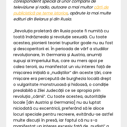
corespondent special al unor companii de
televiziune și radio, autoare a mai multor
cărți de
publicistică pe teme istorice
, apărute la mai multe
edituri din Belarus și din Rusia.
„Revoluția proletară din Rusia poate fi numită cu
toată îndrăzneala și revoluție sexuală. Cu toate
acestea, pionierii teoriei trupurilor goale nu au fost
și descoperitorii ei. În perioada de vârf a studiilor
revoluționare, în Germania și Austria, anumiți
supuși ai Imperiului Rus, care au mers apoi pe
calea terorii, au manifestat un viu interes față de
mișcarea inițială a „nudiștilor” din aceste țări, care
mișcare era percepută de burghezia locală drept
o vulgaritate monstruoasă și hidoasă, o condiție
prealabilă a Zilei Judecății ce se apropia prin
revoluția „cărnii”. Cu toate acestea, autoritățile
locale [din Austria și Germania] nu au luptat
niciodată cu excentricii, preferând să le aloce
locuri speciale pentru recreere, evitându-se astfel
multe discuții în presă, iar faptul că nu s-a
manifestat un interes excesiv față de „nudiști” a