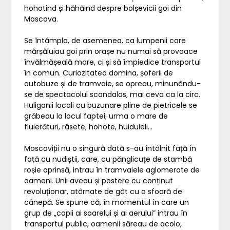
hohotind și hăhăind despre bolșevicii goi din
Moscova.
Se întâmpla, de asemenea, ca lumpenii care
mărșăluiau goi prin orașe nu numai să provoace
învălmășeală mare, ci și să împiedice transportul
în comun. Curiozitatea domina, șoferii de
autobuze și de tramvaie, se opreau, minunându-
se de spectacolul scandalos, mai ceva ca la circ.
Huliganii locali cu buzunare pline de pietricele se
grăbeau la locul faptei; urma o mare de
fluierături, râsete, hohote, huiduieli…
Moscoviții nu o singură dată s-au întâlnit față în
față cu nudiștii, care, cu pănglicuțe de stambă
roșie aprinsă, intrau în tramvaiele aglomerate de
oameni. Unii aveau și postere cu conținut
revoluționar, atârnate de gât cu o sfoară de
cânepă. Se spune că, în momentul în care un
grup de „copii ai soarelui și ai aerului” intrau în
transportul public, oamenii săreau de acolo,