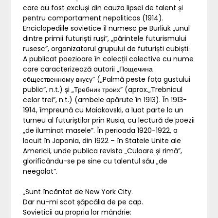
care au fost excluși din cauza lipsei de talent și
pentru comportament nepoliticos (1914).
Enciclopediile sovietice îl numesc pe Burliuk „unul
dintre primii futuriști ruși”, „părintele futurismului
rusesc”, organizatorul grupului de futuriști cubiști.
A publicat poezioare în colecții colective cu nume
care caracterizează autorii „Пощечина
общественному вкусу” („Palmă peste fața gustului
public”, n.t.) și „Требник троих” (aprox.„Trebnicul
celor trei”, n.t.) (ambele apărute în 1913). În 1913-
1914, împreună cu Maiakovski, a luat parte la un
turneu al futuriștilor prin Rusia, cu lectură de poezii
„de iluminat masele”. În perioada 1920-1922, a
locuit în Japonia, din 1922 – în Statele Unite ale
Americii, unde publica revista „Culoare și rimă”,
glorificându-se pe sine cu talentul său „de
neegalat”.
„Sunt încântat de New York City.
Dar nu-mi scot șăpcălia de pe cap.
Sovieticii au propria lor mândrie: