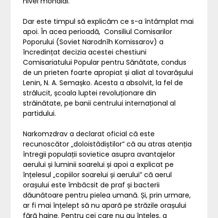
nivel mondial.
Dar este timpul să explicăm ce s-a întâmplat mai
apoi. În acea perioadă, Consiliul Comisarilor
Poporului (Soviet Narodnîh Komissarov) a
încredințat decizia acestei chestiuni
Comisariatului Popular pentru Sănătate, condus
de un prieten foarte apropiat și aliat al tovarășului
Lenin, N. A. Semașko. Acesta a absolvit, la fel de
strălucit, școala luptei revoluționare din
străinătate, pe banii centrului internațional al
partidului.
Narkomzdrav a declarat oficial că este
recunoscător „doloistâdiștilor” că au atras atenția
întregii populații sovietice asupra avantajelor
aerului și luminii soarelui și apoi a explicat pe
înțelesul „copiilor soarelui și aerului” că aerul
orașului este îmbâcsit de praf și bacterii
dăunătoare pentru pielea umană. Și, prin urmare,
ar fi mai înțelept să nu apară pe străzile orașului
fără haine. Pentru cei care nu au înțeles, a