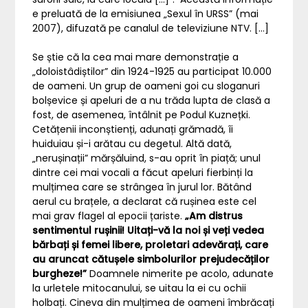
e preluată de la emisiunea „Sexul în URSS” (mai
2007), difuzată pe canalul de televiziune NTV. […]
Se știe că la cea mai mare demonstrație a
„doloistâdiștilor” din 1924-1925 au participat 10.000
de oameni. Un grup de oameni goi cu ​​sloganuri
bolșevice și apeluri de a nu trăda lupta de clasă a
fost, de asemenea, întâlnit pe Podul Kuznețki.
Cetățenii inconștienți, adunați grămadă, îi
huiduiau și-i arătau cu degetul. Altă dată,
„nerușinații” mărșăluind, s-au oprit în piață; unul
dintre cei mai vocali a făcut apeluri fierbinți la
mulțimea care se strângea în jurul lor. Bătând
aerul cu brațele, a declarat că rușinea este cel
mai grav flagel al epocii țariste.
„Am distrus
sentimentul rușinii! Uitați-vă la noi și veți vedea
bărbați și femei libere, proletari adevărați, care
au aruncat cătușele simbolurilor prejudecăților
burgheze!”
Doamnele nimerite pe acolo, adunate
la urletele mitocanului, se uitau la ei cu ochii
holbați. Cineva din mulțimea de oameni îmbrăcați