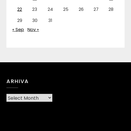
22
23
24
25
26
27
28
29
30
31
« Sep
Nov »
ARHIVA
Arhiva