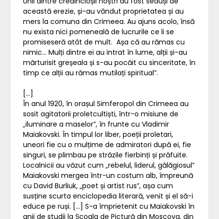
Unii dintre credincioșii noștri au fost seduși de
această erezie, și-au vândut proprietatea și au
mers la comuna din Crimeea. Au ajuns acolo, însă
nu exista nici pomeneală de lucrurile ce li se
promiseseră atât de mult. Așa că au rămas cu
nimic… Mulți dintre ei au intrat în lume, alții și-au
mărturisit greșeala și s-au pocăit cu sinceritate, în
timp ce alții au rămas mutilați spiritual”.
[…]
În anul 1920, în orașul Simferopol din Crimeea au
sosit agitatorii proletcultiști, într-o misiune de
„iluminare a maselor”, în frunte cu Vladimir
Maiakovski. În timpul lor liber, poeții proletari,
uneori fie cu o mulțime de admiratori după ei, fie
singuri, se plimbau pe străzile fierbinți și prăfuite.
Localnicii au văzut cum „rebelul, liderul, gălăgiosul”
Maiakovski mergea într-un costum alb, împreună
cu David Burliuk, „poet și artist rus”, așa cum
susține scurta enciclopedia literară, venit și el să-i
educe pe ruși. […] S-a împrietenit cu Maiakovski în
anii de studii la Școala de Pictură din Moscova, din