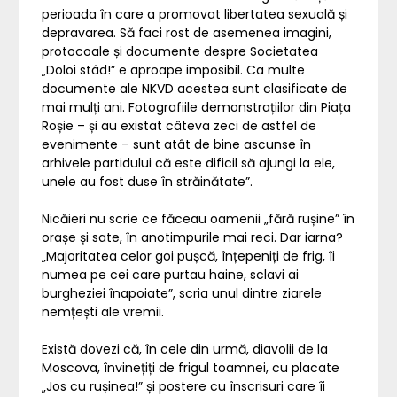
perioada în care a promovat libertatea sexuală și
depravarea. Să faci rost de asemenea imagini,
protocoale și documente despre Societatea
„Doloi stâd!” e aproape imposibil. Ca multe
documente ale NKVD acestea sunt clasificate de
mai mulți ani. Fotografiile demonstrațiilor din Piața
Roșie – și au existat câteva zeci de astfel de
evenimente – sunt atât de bine ascunse în
arhivele partidului că este dificil să ajungi la ele,
unele au fost duse în străinătate”.
Nicăieri nu scrie ce făceau oamenii „fără rușine” în
orașe și sate, în anotimpurile mai reci. Dar iarna?
„Majoritatea celor goi pușcă, înțepeniți de frig, îi
numea pe cei care purtau haine, sclavi ai
burgheziei înapoiate”, scria unul dintre ziarele
nemțești ale vremii.
Există dovezi că, în cele din urmă, diavolii de la
Moscova, învinețiți de frigul toamnei, cu placate
„Jos cu rușinea!” și postere cu înscrisuri care îi