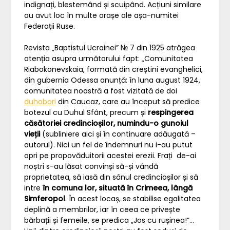
indignați, blestemând și scuipând. Acțiuni similare
au avut loc în multe orașe ale așa-numitei
Federații Ruse.
Revista „Baptistul Ucrainei” № 7 din 1925 atrăgea
atenția asupra următorului fapt: „Comunitatea
Riabokonevskaia, formată din creștini evanghelici,
din gubernia Odessa anunță: în luna august 1924,
comunitatea noastră a fost vizitată de doi
duhobori
din Caucaz, care au început să predice
botezul cu Duhul Sfânt, precum și
respingerea
căsătoriei credincioșilor, numindu-o gunoiul
vieții
(subliniere aici și în continuare adăugată –
autorul). Nici un fel de îndemnuri nu i-au putut
opri pe propovăduitorii acestei erezii. Frați de-ai
noștri s-au lăsat convinși să-și vândă
proprietatea, să iasă din sânul credincioșilor și să
intre
în comuna lor, situată în Crimeea, lângă
Simferopol
. În acest locaș, se stabilise egalitatea
deplină a membrilor, iar în ceea ce privește
bărbații și femeile, se predica „Jos cu rușinea!”…