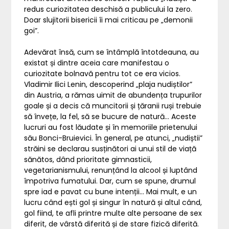
redus curiozitatea deschisă a publicului la zero.
Doar slujitorii bisericii îi mai criticau pe „demonii
goi”.
Adevărat însă, cum se întâmplă întotdeauna, au
existat și dintre aceia care manifestau o
curiozitate bolnavă pentru tot ce era vicios.
Vladimir Ilici Lenin, descoperind „plaja nudiștilor”
din Austria, a rămas uimit de abundența trupurilor
goale și a decis că muncitorii și țăranii ruși trebuie
să învețe, la fel, să se bucure de natură… Aceste
lucruri au fost lăudate și în memoriile prietenului
său Bonci-Bruievici. În general, pe atunci, „nudiștii”
străini se declarau susținători ai unui stil de viață
sănătos, dând prioritate gimnasticii,
vegetarianismului, renunțând la alcool și luptând
împotriva fumatului. Dar, cum se spune, drumul
spre iad e pavat cu bune intenții… Mai mult, e un
lucru când ești gol și singur în natură și altul când,
gol fiind, te afli printre multe alte persoane de sex
diferit, de vârstă diferită și de stare fizică diferită.