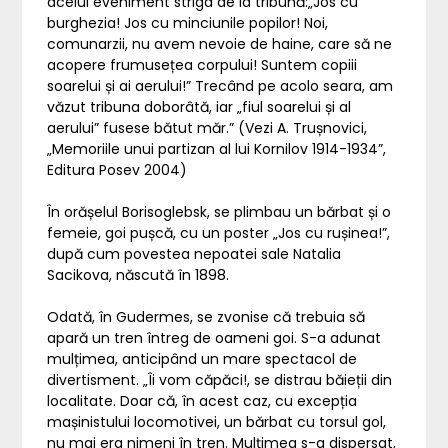
acelui eveniment striga de la tribună:„Jos cu
burghezia! Jos cu minciunile popilor! Noi,
comunarzii, nu avem nevoie de haine, care să ne
acopere frumusețea corpului! Suntem copiii
soarelui și ai aerului!” Trecând pe acolo seara, am
văzut tribuna doborâtă, iar „fiul soarelui și al
aerului” fusese bătut măr.” (Vezi A. Trușnovici,
„Memoriile unui partizan al lui Kornilov 1914-1934”,
Editura Posev 2004)
În orășelul Borisoglebsk, se plimbau un bărbat și o
femeie, goi pușcă, cu un poster „Jos cu rușinea!”,
după cum povestea nepoatei sale Natalia
Sacikova, născută în 1898.
Odată, în Gudermes, se zvonise că trebuia să
apară un tren întreg de oameni goi. S-a adunat
mulțimea, anticipând un mare spectacol de
divertisment. „Îi vom căpăci!, se distrau băieții din
localitate. Doar că, în acest caz, cu excepția
mașinistului locomotivei, un bărbat cu torsul gol,
nu mai era nimeni în tren. Mulțimea s-a dispersat,