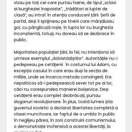
vizau pe toți cei care purtau haine, de tipul „sclavi
ai burgheziei înapoiate”, „trădători ai luptei de
clasă”, au intrat în atenția conducerii țării. Șefii de
partid, deși îi sprijineau pe tinerii care mărșăluiau
goi, cu pănglicuță roșie, în lupta lor cu burghezia
inconștientă, totuși, nu doreau să se dezbrace în
public.
Majoritatea populației țării, la fel, nu intenționa să
urmeze exemplul „doloistâdiștilor”. Autoritățile nu-i
pedepseau pe cetățenii în costumul lui Adam, cu
excepția cazului în care erau duși la secția de
miliție, unde se încerca metoda convingerii. Era
nepoliticos să-i pedepsească sever tot pe ai lor,
căci nu corespundea manierei bolșevice. Deși
cetățenii erau complet dezbrăcați, purtau
sloganuri revoluționare. În plus, toată lumea știa:
guvernul sovietic a declarat libertatea completă a
clasei muncitoare, iar faptul de a umbla în public
în neglijeu părea, în zorii construirii comunismului,
o demonstrație inofensivă a acestei libertăți, la