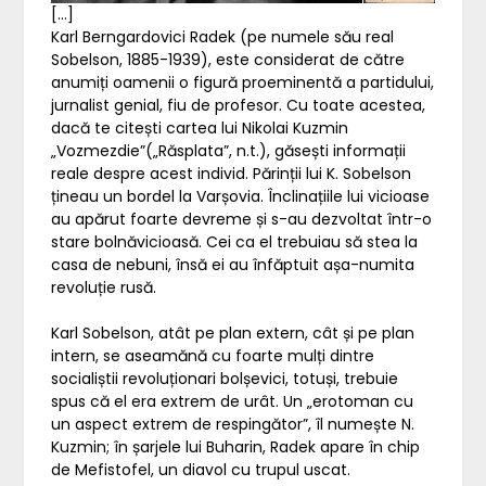
[…]
Karl Berngardovici Radek (pe numele său real
Sobelson, 1885-1939), este considerat de către
anumiți oamenii o figură proeminentă a partidului,
jurnalist genial, fiu de profesor. Cu toate acestea,
dacă te citești cartea lui Nikolai Kuzmin
„Vozmezdie”(„Răsplata”, n.t.), găsești informații
reale despre acest individ. Părinții lui K. Sobelson
țineau un bordel la Varșovia. Înclinațiile lui vicioase
au apărut foarte devreme și s-au dezvoltat într-o
stare bolnăvicioasă. Cei ca el trebuiau să stea la
casa de nebuni, însă ei au înfăptuit așa-numita
revoluție rusă.
Karl Sobelson, atât pe plan extern, cât și pe plan
intern, se aseamănă cu foarte mulți dintre
socialiștii revoluționari bolșevici, totuși, trebuie
spus că el era extrem de urât. Un „erotoman cu
un aspect extrem de respingător”, îl numește N.
Kuzmin; în șarjele lui Buharin, Radek apare în chip
de Mefistofel, un diavol cu trupul uscat.