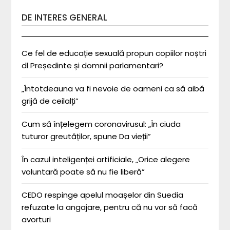
DE INTERES GENERAL
Ce fel de educație sexuală propun copiilor noștri
dl Președinte și domnii parlamentari?
„Întotdeauna va fi nevoie de oameni ca să aibă
grijă de ceilalți”
Cum să înțelegem coronavirusul: „În ciuda
tuturor greutăților, spune Da vieții”
În cazul inteligenței artificiale, „Orice alegere
voluntară poate să nu fie liberă”
CEDO respinge apelul moașelor din Suedia
refuzate la angajare, pentru că nu vor să facă
avorturi