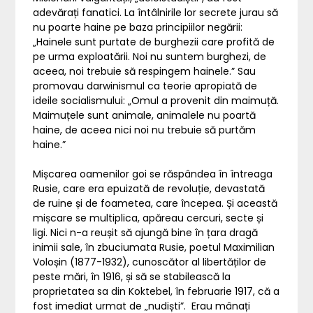
adevărați fanatici. La întâlnirile lor secrete jurau să
nu poarte haine pe baza principiilor negării:
„Hainele sunt purtate de burghezii care profită de
pe urma exploatării. Noi nu suntem burghezi, de
aceea, noi trebuie să respingem hainele.” Sau
promovau darwinismul ca teorie apropiată de
ideile socialismului: „Omul a provenit din maimuță.
Maimuțele sunt animale, animalele nu poartă
haine, de aceea nici noi nu trebuie să purtăm
haine.”
Mișcarea oamenilor goi se răspândea în întreaga
Rusie, care era epuizată de revoluție, devastată
de ruine și de foametea, care începea. Și această
mișcare se multiplica, apăreau cercuri, secte și
ligi. Nici n-a reușit să ajungă bine în țara dragă
inimii sale, în zbuciumata Rusie, poetul Maximilian
Voloșin (1877-1932), cunoscător al libertăților de
peste mări, în 1916, și să se stabilească la
proprietatea sa din Koktebel, în februarie 1917, că a
fost imediat urmat de „nudiști”. Erau mânați