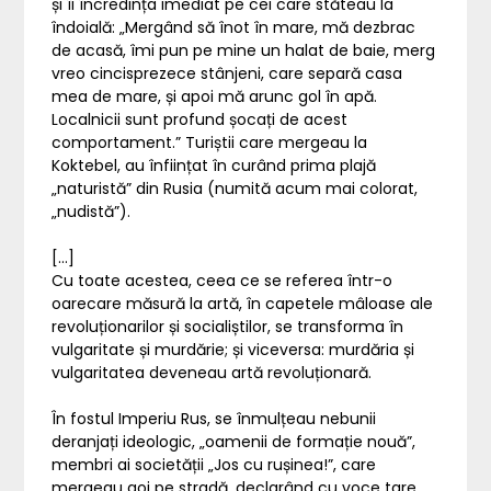
și îi încredința imediat pe cei care stăteau la
îndoială: „Mergând să înot în mare, mă dezbrac
de acasă, îmi pun pe mine un halat de baie, merg
vreo cincisprezece stânjeni, care separă casa
mea de mare, și apoi mă arunc gol în apă.
Localnicii sunt profund șocați de acest
comportament.” Turiștii care mergeau la
Koktebel, au înființat în curând prima plajă
„naturistă” din Rusia (numită acum mai colorat,
„nudistă”).
[…]
Cu toate acestea, ceea ce se referea într-o
oarecare măsură la artă, în capetele mâloase ale
revoluționarilor și socialiștilor, se transforma în
vulgaritate și murdărie; și viceversa: murdăria și
vulgaritatea deveneau artă revoluționară.
În fostul Imperiu Rus, se înmulțeau nebunii
deranjați ideologic, „oamenii de formație nouă”,
membri ai societății „Jos cu rușinea!”, care
mergeau goi pe stradă, declarând cu voce tare