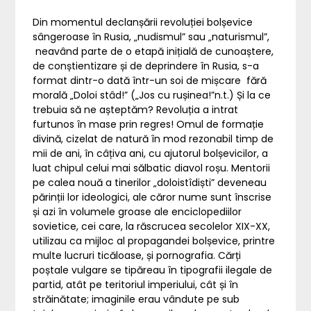
Din momentul declanșării revoluției bolșevice
sângeroase în Rusia, „nudismul” sau „naturismul”,
neavând parte de o etapă inițială de cunoaștere,
de conștientizare și de deprindere în Rusia, s-a
format dintr-o dată într-un soi de mișcare fără
morală „Doloi stâd!” („Jos cu rușinea!”n.t.) Și la ce
trebuia să ne așteptăm? Revoluția a intrat
furtunos în mase prin regres! Omul de formație
divină, cizelat de natură în mod rezonabil timp de
mii de ani, în câțiva ani, cu ajutorul bolșevicilor, a
luat chipul celui mai sălbatic diavol roșu. Mentorii
pe calea nouă a tinerilor „doloistîdiști” deveneau
părinții lor ideologici, ale căror nume sunt înscrise
și azi în volumele groase ale enciclopediilor
sovietice, cei care, la răscrucea secolelor XIX-XX,
utilizau ca mijloc al propagandei bolșevice, printre
multe lucruri ticăloase, și pornografia. Cărți
poștale vulgare se tipăreau în tipografii ilegale de
partid, atât pe teritoriul imperiului, cât și în
străinătate; imaginile erau vândute pe sub