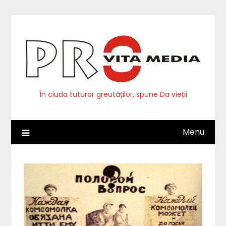
Skip
to
content
În ciuda tuturor greutăților, spune Da vieții
Menu