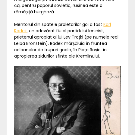
că, pentru poporul sovietic, rușinea este o
rămășiță burgheză.
Mentorul din spatele proletarilor goi a fost
Karl
Radek
, un adevărat fiu al partidului leninist,
prietenul apropiat al lui Lev Troțki (pe numele real
Leiba Bronstein). Radek mărșăluia în fruntea
coloanelor de trupuri goale, în Piața Roșie, în
apropierea zidurilor sfinte ale Kremlinului.