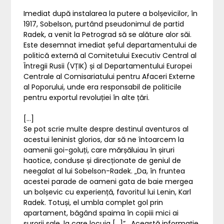
Imediat după instalarea la putere a bolșevicilor, în
1917, Sobelson, purtând pseudonimul de partid
Radek, a venit la Petrograd să se alăture alor săi.
Este desemnat imediat șeful departamentului de
politică externă al Comitetului Executiv Central al
Întregii Rusii (VȚIK) și al Departamentului Europei
Centrale al Comisariatului pentru Afaceri Externe
al Poporului, unde era responsabil de politicile
pentru exportul revoluției în alte țări.
[…]
Se pot scrie multe despre destinul aventuros al
acestui leninist glorios, dar să ne întoarcem la
oamenii goi-goluți, care mărșăluiau în șiruri
haotice, conduse și direcționate de geniul de
neegalat al lui Sobelson-Radek. „Da, în fruntea
acestei parade de oameni gata de baie mergea
un bolșevic cu experiență, favoritul lui Lenin, Karl
Radek. Totuși, el umbla complet gol prin
apartament, băgând spaima în copiii mici ai
surorii sale, la care locuia […]”. Această informație