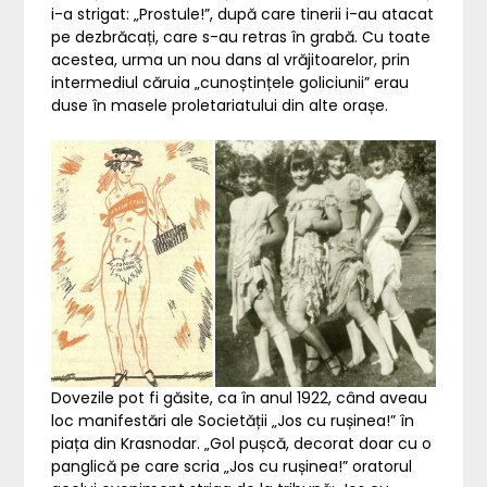
i-a strigat: „Prostule!”, după care tinerii i-au atacat
pe dezbrăcați, care s-au retras în grabă. Cu toate
acestea, urma un nou dans al vrăjitoarelor, prin
intermediul căruia „cunoștințele goliciunii” erau
duse în masele proletariatului din alte orașe.
Dovezile pot fi găsite, ca în anul 1922, când aveau
loc manifestări ale Societății „Jos cu rușinea!” în
piața din Krasnodar. „Gol pușcă, decorat doar cu o
panglică pe care scria „Jos cu rușinea!” oratorul