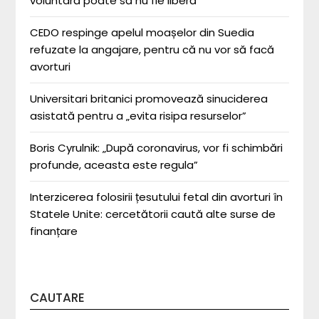
voluntară poate să nu fie liberă”
CEDO respinge apelul moașelor din Suedia
refuzate la angajare, pentru că nu vor să facă
avorturi
Universitari britanici promovează sinuciderea
asistată pentru a „evita risipa resurselor”
Boris Cyrulnik: „După coronavirus, vor fi schimbări
profunde, aceasta este regula”
Interzicerea folosirii țesutului fetal din avorturi în
Statele Unite: cercetătorii caută alte surse de
finanțare
CAUTARE