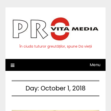
Skip
to
content
În ciuda tuturor greutăților, spune Da vieții
Menu
Day:
October 1, 2018