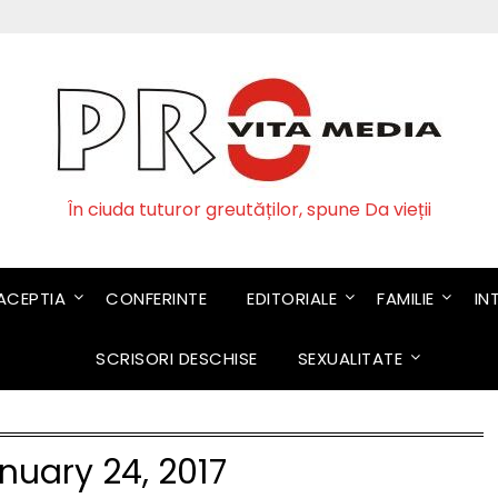
În ciuda tuturor greutăților, spune Da vieții
CEPTIA
CONFERINTE
EDITORIALE
FAMILIE
IN
SCRISORI DESCHISE
SEXUALITATE
nuary 24, 2017