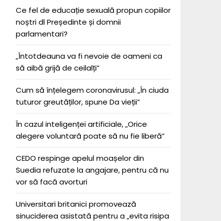
Ce fel de educație sexuală propun copiilor
noștri dl Președinte și domnii
parlamentari?
„Întotdeauna va fi nevoie de oameni ca
să aibă grijă de ceilalți”
Cum să înțelegem coronavirusul: „În ciuda
tuturor greutăților, spune Da vieții”
În cazul inteligenței artificiale, „Orice
alegere voluntară poate să nu fie liberă”
CEDO respinge apelul moașelor din
Suedia refuzate la angajare, pentru că nu
vor să facă avorturi
Universitari britanici promovează
sinuciderea asistată pentru a „evita risipa