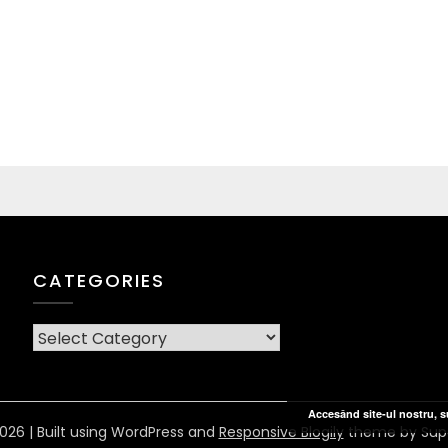
CATEGORIES
CATEGORIES
Accesând site-ul nostru, su
026
| Built using WordPress and
Responsive Blogily
theme by Sup