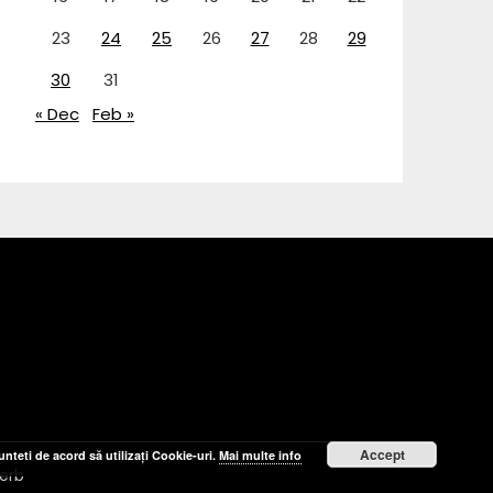
23
24
25
26
27
28
29
30
31
« Dec
Feb »
Accept
nteti de acord să utilizați Cookie-uri.
Mai multe info
erb