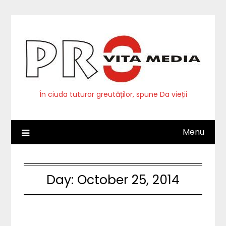
Skip
to
content
În ciuda tuturor greutăților, spune Da vieții
Menu
Day:
October 25, 2014