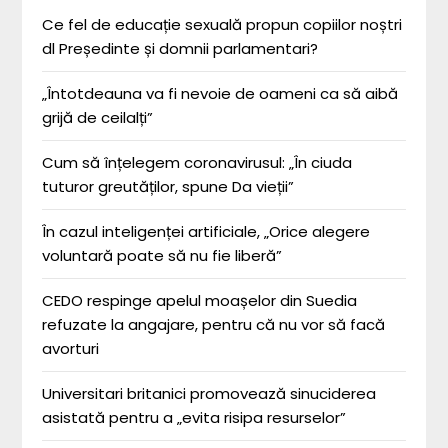
Ce fel de educație sexuală propun copiilor noștri
dl Președinte și domnii parlamentari?
„Întotdeauna va fi nevoie de oameni ca să aibă
grijă de ceilalți”
Cum să înțelegem coronavirusul: „În ciuda
tuturor greutăților, spune Da vieții”
În cazul inteligenței artificiale, „Orice alegere
voluntară poate să nu fie liberă”
CEDO respinge apelul moașelor din Suedia
refuzate la angajare, pentru că nu vor să facă
avorturi
Universitari britanici promovează sinuciderea
asistată pentru a „evita risipa resurselor”