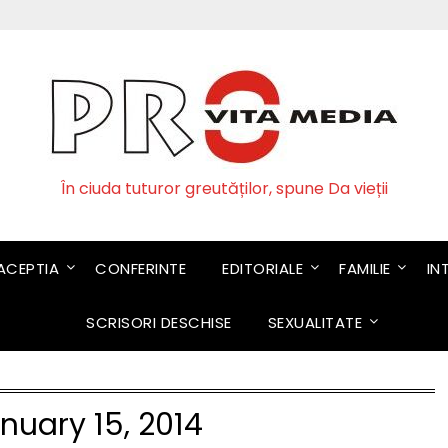
În ciuda tuturor greutăților, spune Da vieții
CEPTIA
CONFERINTE
EDITORIALE
FAMILIE
IN
SCRISORI DESCHISE
SEXUALITATE
nuary 15, 2014