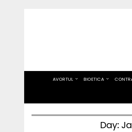
Skip
to
content
AVORTUL
BIOETICA
CONTRA
Day:
Ja