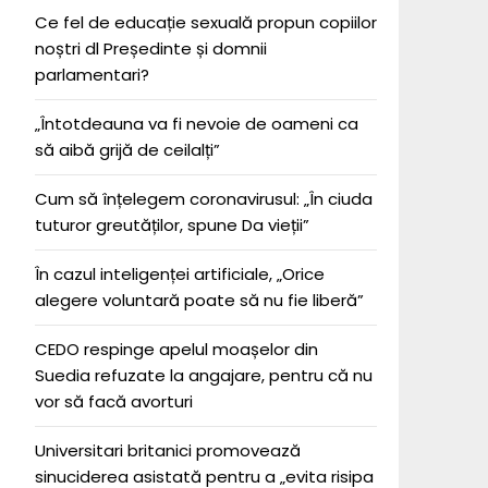
Ce fel de educație sexuală propun copiilor
noștri dl Președinte și domnii
parlamentari?
„Întotdeauna va fi nevoie de oameni ca
să aibă grijă de ceilalți”
Cum să înțelegem coronavirusul: „În ciuda
tuturor greutăților, spune Da vieții”
În cazul inteligenței artificiale, „Orice
alegere voluntară poate să nu fie liberă”
CEDO respinge apelul moașelor din
Suedia refuzate la angajare, pentru că nu
vor să facă avorturi
Universitari britanici promovează
sinuciderea asistată pentru a „evita risipa