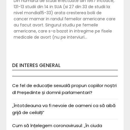
Din numarul de studii efectuate din 1957 incoace,
131-13 studii din 14 in SUA (si 27 din 33 de studii la
nivel mondial15-33) arata cresterea bolii de
cancer mamar in randul femeilor americane care
au facut avort. Singurul studiu pe femeile
americane, care s-a bazat in intregime pe fisele
medicale de avort (nu pe interviuri…
DE INTERES GENERAL
Ce fel de educație sexuală propun copiilor noștri
dl Președinte și domnii parlamentari?
„Întotdeauna va fi nevoie de oameni ca să aibă
grijă de ceilalți”
Cum să înțelegem coronavirusul: „În ciuda