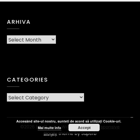
ARHIVA
Arhiva
CATEGORIES
CATEGORIES
Accesând site-ul nostru, sunteti de acord să utilizați Cookie-uri.
©2026
| Built using WordPress and
Responsive
Accept
Mai multe info
Blogily
theme by Superb