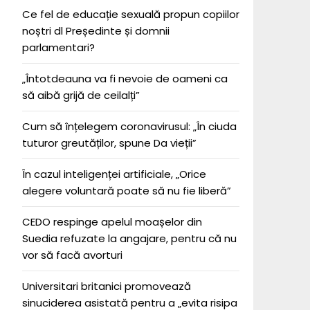
Ce fel de educație sexuală propun copiilor
noștri dl Președinte și domnii
parlamentari?
„Întotdeauna va fi nevoie de oameni ca
să aibă grijă de ceilalți”
Cum să înțelegem coronavirusul: „În ciuda
tuturor greutăților, spune Da vieții”
În cazul inteligenței artificiale, „Orice
alegere voluntară poate să nu fie liberă”
CEDO respinge apelul moașelor din
Suedia refuzate la angajare, pentru că nu
vor să facă avorturi
Universitari britanici promovează
sinuciderea asistată pentru a „evita risipa