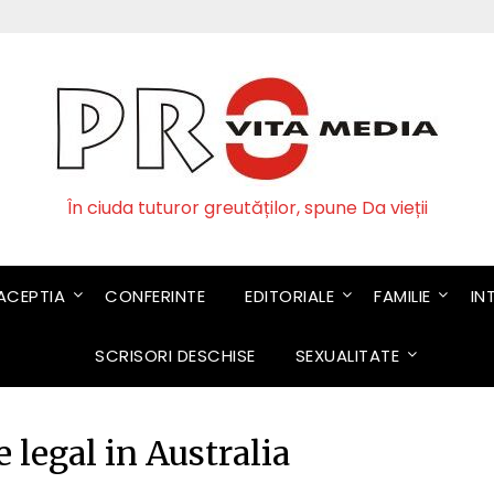
În ciuda tuturor greutăților, spune Da vieții
CEPTIA
CONFERINTE
EDITORIALE
FAMILIE
IN
SCRISORI DESCHISE
SEXUALITATE
 legal in Australia