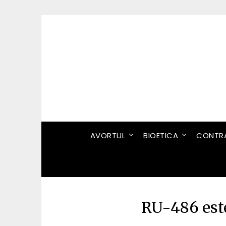
Skip
to
content
AVORTUL
BIOETICA
CONTRA
RU-486 este