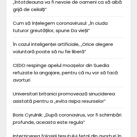
„Întotdeauna va fi nevoie de oameni ca să aibă
grijă de ceilalți”
Cum să înțelegem coronavirusul: „În ciuda
tuturor greutăților, spune Da vieții”
În cazul inteligenței artificiale, „Orice alegere
voluntară poate să nu fie liberă”
CEDO respinge apelul moașelor din Suedia
refuzate la angajare, pentru că nu vor să facă
avorturi
Universitari britanici promovează sinuciderea
asistată pentru a „evita risipa resurselor”
Boris Cyrulnik: „După coronavirus, vor fi schimbări
profunde, aceasta este regula”
Interzicerea folosirii țesutului fetal din avorturi în