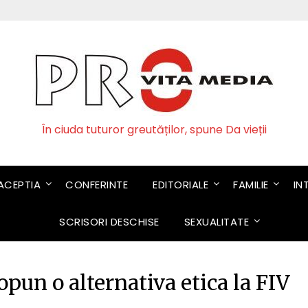
În ciuda tuturor greutăților, spune Da vieții
CEPTIA
CONFERINTE
EDITORIALE
FAMILIE
IN
SCRISORI DESCHISE
SEXUALITATE
pun o alternativa etica la FIV