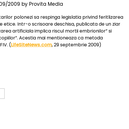
09/2009
by
Provita Media
ilor polonezi sa respinga legislatia privind feritlizarea
e etice. Intr-o scrisoare deschisa, publicata de un ziar
zarea artificiala implica riscul mortii embrionilor” si
i copiilor”. Acestia mai mentioneaza ca metoda
IV. (
LifeSiteNews.com
, 29 septembrie 2009)