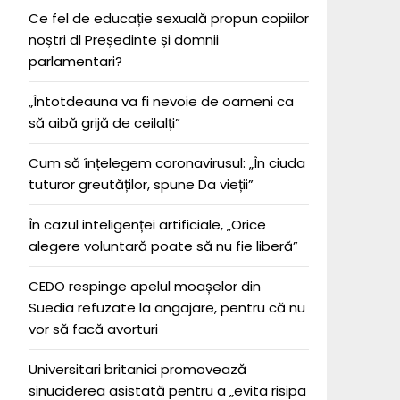
Ce fel de educație sexuală propun copiilor
noștri dl Președinte și domnii
parlamentari?
„Întotdeauna va fi nevoie de oameni ca
să aibă grijă de ceilalți”
Cum să înțelegem coronavirusul: „În ciuda
tuturor greutăților, spune Da vieții”
În cazul inteligenței artificiale, „Orice
alegere voluntară poate să nu fie liberă”
CEDO respinge apelul moașelor din
Suedia refuzate la angajare, pentru că nu
vor să facă avorturi
Universitari britanici promovează
sinuciderea asistată pentru a „evita risipa