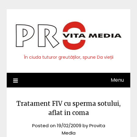
Skip
to
content
În ciuda tuturor greutăților, spune Da vieții
Menu
Tratament FIV cu sperma sotului,
aflat in coma
Posted on
19/02/2009
by
Provita
Media