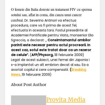
O femeie din Italia doreste un tratament FIV cu sperma
sotului sau, aflat in coma, din cauza unui cancer
cerebral
. Dr. Severino Antinori va efectua
procedura, care va fi prima de acest fel,
efectuata in aceasta tara. Fostul presedinte al
Academiei Pontificale pentru Viata, monsenior Elio
Sgreccia, a declarat: „
Consimtamantul ambilor
parinti este necesar pentru actul procrearii. In
acest caz, sotul este tratat doar ca un rezeror
de celule”.
(
AFP/Physorg,
18 februarie 2009)
Legat de acest subiect, unei femei din Japonia i
s-a implantat un alt embrion decat al sau. Ea a
avortat copilul si cere compensatii.
(
Breaking
News,
19 februarie 2009)
About Post Author
Provita Media