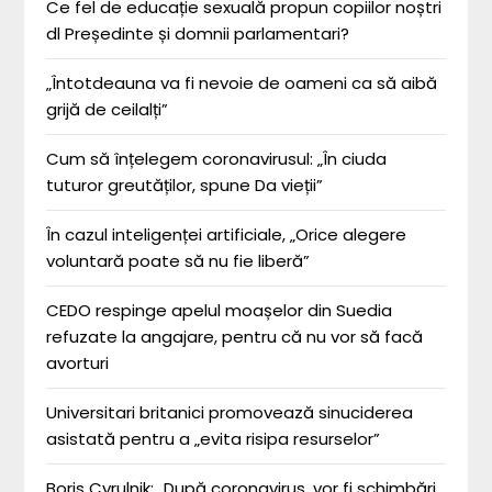
Ce fel de educație sexuală propun copiilor noștri
dl Președinte și domnii parlamentari?
„Întotdeauna va fi nevoie de oameni ca să aibă
grijă de ceilalți”
Cum să înțelegem coronavirusul: „În ciuda
tuturor greutăților, spune Da vieții”
În cazul inteligenței artificiale, „Orice alegere
voluntară poate să nu fie liberă”
CEDO respinge apelul moașelor din Suedia
refuzate la angajare, pentru că nu vor să facă
avorturi
Universitari britanici promovează sinuciderea
asistată pentru a „evita risipa resurselor”
Boris Cyrulnik: „După coronavirus, vor fi schimbări