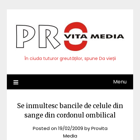
Skip
to
content
În ciuda tuturor greutăților, spune Da vieții
Menu
Se inmultesc bancile de celule din
sange din cordonul ombilical
Posted on
19/02/2009
by
Provita
Media