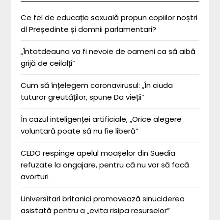
Ce fel de educație sexuală propun copiilor noștri
dl Președinte și domnii parlamentari?
„Întotdeauna va fi nevoie de oameni ca să aibă
grijă de ceilalți”
Cum să înțelegem coronavirusul: „În ciuda
tuturor greutăților, spune Da vieții”
În cazul inteligenței artificiale, „Orice alegere
voluntară poate să nu fie liberă”
CEDO respinge apelul moașelor din Suedia
refuzate la angajare, pentru că nu vor să facă
avorturi
Universitari britanici promovează sinuciderea
asistată pentru a „evita risipa resurselor”