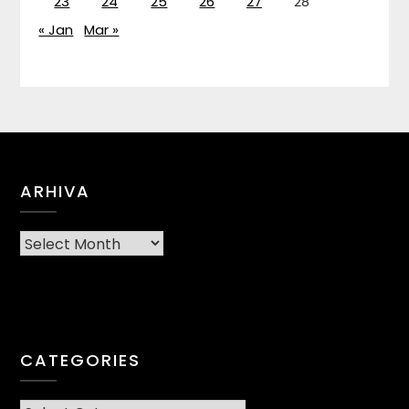
23
24
25
26
27
28
« Jan
Mar »
ARHIVA
Arhiva
CATEGORIES