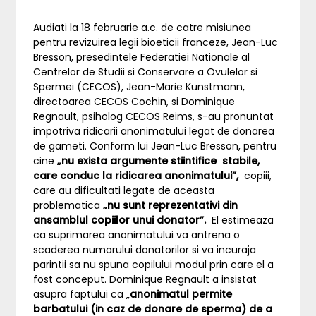
Audiati la 18 februarie a.c. de catre misiunea
pentru revizuirea legii bioeticii franceze, Jean-Luc
Bresson, presedintele Federatiei Nationale al
Centrelor de Studii si Conservare a Ovulelor si
Spermei (CECOS), Jean-Marie Kunstmann,
directoarea CECOS Cochin, si Dominique
Regnault, psiholog CECOS Reims, s-au pronuntat
impotriva ridicarii anonimatului legat de donarea
de gameti. Conform lui Jean-Luc Bresson, pentru
cine
„nu exista argumente stiintifice stabile,
care conduc la ridicarea anonimatului”,
copiii,
care au dificultati legate de aceasta
problematica
„nu sunt reprezentativi din
ansamblul copiilor unui donator”.
El estimeaza
ca suprimarea anonimatului va antrena o
scaderea numarului donatorilor si va incuraja
parintii sa nu spuna copilului modul prin care el a
fost conceput. Dominique Regnault a insistat
asupra faptului ca „
anonimatul permite
barbatului (in caz de donare de sperma) de a