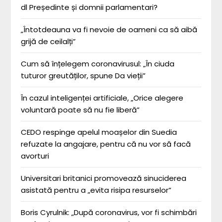
dl Președinte și domnii parlamentari?
„Întotdeauna va fi nevoie de oameni ca să aibă
grijă de ceilalți”
Cum să înțelegem coronavirusul: „În ciuda
tuturor greutăților, spune Da vieții”
În cazul inteligenței artificiale, „Orice alegere
voluntară poate să nu fie liberă”
CEDO respinge apelul moașelor din Suedia
refuzate la angajare, pentru că nu vor să facă
avorturi
Universitari britanici promovează sinuciderea
asistată pentru a „evita risipa resurselor”
Boris Cyrulnik: „După coronavirus, vor fi schimbări