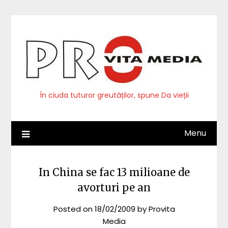
Skip
to
content
În ciuda tuturor greutăților, spune Da vieții
Menu
In China se fac 13 milioane de
avorturi pe an
Posted on
18/02/2009
by
Provita
Media